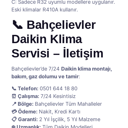
C: Sadece R32 uyumlu modellere uygulanır.
Eski klimalar R410A kullanır.
📞 Bahçelievler
Daikin Klima
Servisi – İletişim
Bahçelievler’de 7/24
Daikin klima montajı,
bakım, gaz dolumu ve tamir
:
📞 Telefon:
0501 644 18 80
⏰ Çalışma:
7/24 Kesintisiz
📍 Bölge:
Bahçelievler Tüm Mahalleler
💳 Ödeme:
Nakit, Kredi Kartı
📋 Garanti:
2 Yıl İşçilik, 5 Yıl Malzeme
❄️ Uzmanlık:
Tüm Daikin Modelleri