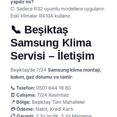
yapılır mı?
C: Sadece R32 uyumlu modellere uygulanır.
Eski klimalar R410A kullanır.
📞 Beşiktaş
Samsung Klima
Servisi – İletişim
Beşiktaş’de 7/24
Samsung klima montajı,
bakım, gaz dolumu ve tamir
:
📞 Telefon:
0501 644 18 80
⏰ Çalışma:
7/24 Kesintisiz
📍 Bölge:
Beşiktaş Tüm Mahalleler
💳 Ödeme:
Nakit, Kredi Kartı
📋 Garanti:
2 Yıl İşçilik, 5 Yıl Malzeme