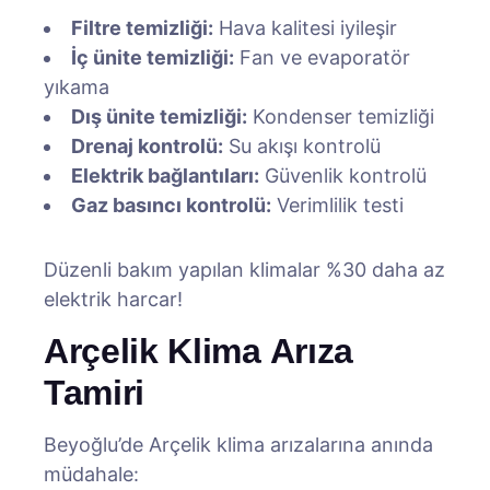
Filtre temizliği:
Hava kalitesi iyileşir
İç ünite temizliği:
Fan ve evaporatör
yıkama
Dış ünite temizliği:
Kondenser temizliği
Drenaj kontrolü:
Su akışı kontrolü
Elektrik bağlantıları:
Güvenlik kontrolü
Gaz basıncı kontrolü:
Verimlilik testi
Düzenli bakım yapılan klimalar %30 daha az
elektrik harcar!
Arçelik Klima Arıza
Tamiri
Beyoğlu’de Arçelik klima arızalarına anında
müdahale: