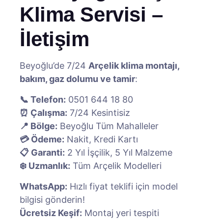
Klima Servisi –
İletişim
Beyoğlu’de 7/24
Arçelik klima montajı,
bakım, gaz dolumu ve tamir
:
📞 Telefon:
0501 644 18 80
⏰ Çalışma:
7/24 Kesintisiz
📍 Bölge:
Beyoğlu Tüm Mahalleler
💳 Ödeme:
Nakit, Kredi Kartı
📋 Garanti:
2 Yıl İşçilik, 5 Yıl Malzeme
❄️ Uzmanlık:
Tüm Arçelik Modelleri
WhatsApp:
Hızlı fiyat teklifi için model
bilgisi gönderin!
Ücretsiz Keşif:
Montaj yeri tespiti