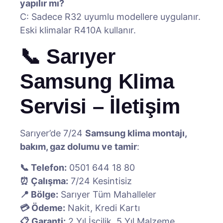
yapılır mı?
C: Sadece R32 uyumlu modellere uygulanır.
Eski klimalar R410A kullanır.
📞 Sarıyer
Samsung Klima
Servisi – İletişim
Sarıyer’de 7/24
Samsung klima montajı,
bakım, gaz dolumu ve tamir
:
📞 Telefon:
0501 644 18 80
⏰ Çalışma:
7/24 Kesintisiz
📍 Bölge:
Sarıyer Tüm Mahalleler
💳 Ödeme:
Nakit, Kredi Kartı
📋 Garanti:
2 Yıl İşçilik, 5 Yıl Malzeme