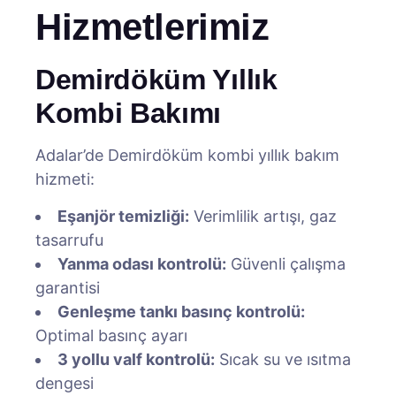
Hizmetlerimiz
Demirdöküm Yıllık
Kombi Bakımı
Adalar’de Demirdöküm kombi yıllık bakım
hizmeti:
Eşanjör temizliği:
Verimlilik artışı, gaz
tasarrufu
Yanma odası kontrolü:
Güvenli çalışma
garantisi
Genleşme tankı basınç kontrolü:
Optimal basınç ayarı
3 yollu valf kontrolü:
Sıcak su ve ısıtma
dengesi