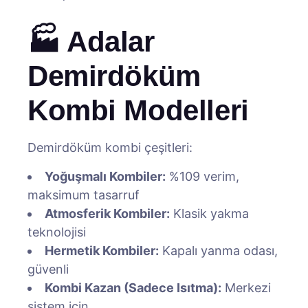
🏭 Adalar
Demirdöküm
Kombi Modelleri
Demirdöküm kombi çeşitleri:
Yoğuşmalı Kombiler:
%109 verim,
maksimum tasarruf
Atmosferik Kombiler:
Klasik yakma
teknolojisi
Hermetik Kombiler:
Kapalı yanma odası,
güvenli
Kombi Kazan (Sadece Isıtma):
Merkezi
sistem için