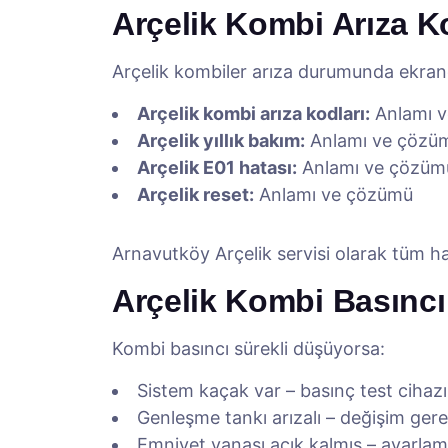
Arçelik Kombi Arıza K
Arçelik kombiler arıza durumunda ekrand
Arçelik kombi arıza kodları:
Anlamı 
Arçelik yıllık bakım:
Anlamı ve çözü
Arçelik E01 hatası:
Anlamı ve çözüm
Arçelik reset:
Anlamı ve çözümü
Arnavutköy Arçelik servisi olarak tüm h
Arçelik Kombi Basınc
Kombi basıncı sürekli düşüyorsa:
Sistem kaçak var – basınç test cihazı 
Genleşme tankı arızalı – değişim gere
Emniyet vanası açık kalmış – ayarlama