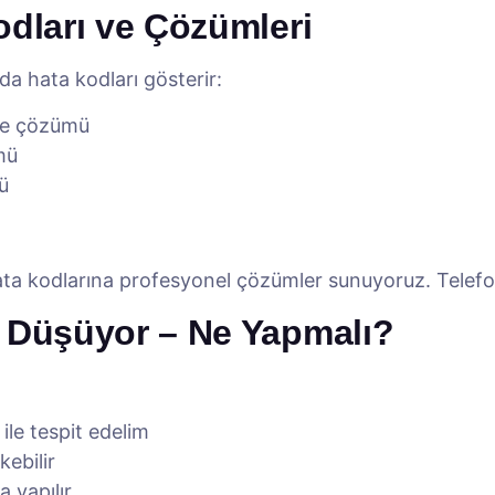
odları ve Çözümleri
a hata kodları gösterir:
ve çözümü
mü
ü
ata kodlarına profesyonel çözümler sunuyoruz. Telefon
ı Düşüyor – Ne Yapmalı?
ile tespit edelim
kebilir
 yapılır