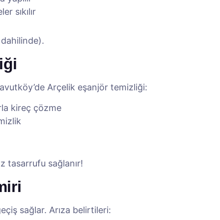
er sıkılır
 dahilinde).
iği
avutköy’de Arçelik eşanjör temizliği:
rla kireç çözme
mizlik
z tasarrufu sağlanır!
miri
eçiş sağlar. Arıza belirtileri: