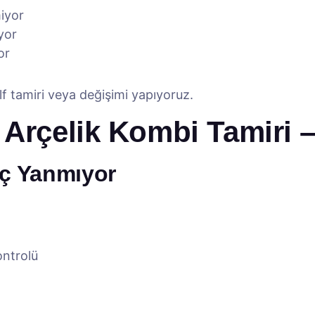
miyor
yor
or
lf tamiri veya değişimi yapıyoruz.
 Arçelik Kombi Tamiri –
iç Yanmıyor
ontrolü