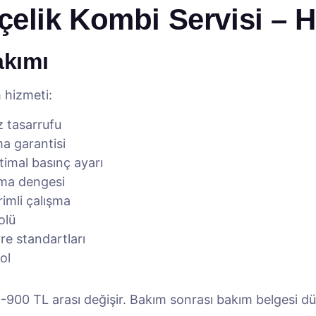
çelik Kombi Servisi – H
akımı
 hizmeti:
az tasarrufu
a garantisi
imal basınç ayarı
tma dengesi
imli çalışma
olü
e standartları
ol
900 TL arası değişir. Bakım sonrası bakım belgesi dü