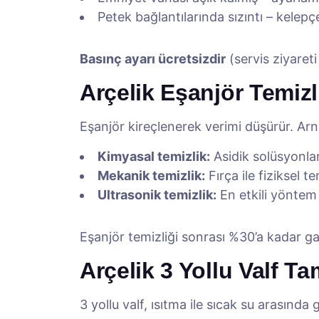
Petek bağlantılarında sızıntı – kelepçel
Basınç ayarı ücretsizdir
(servis ziyareti
Arçelik Eşanjör Temizl
Eşanjör kireçlenerek verimi düşürür. Arn
Kimyasal temizlik:
Asidik solüsyonla
Mekanik temizlik:
Fırça ile fiziksel te
Ultrasonik temizlik:
En etkili yöntem
Eşanjör temizliği sonrası %30’a kadar ga
Arçelik 3 Yollu Valf Ta
3 yollu valf, ısıtma ile sıcak su arasında g