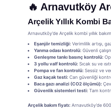
🔥 Arnavutköy Ar
Arçelik Yıllık Kombi B
Arnavutköy’de Arçelik kombi yıllık bakım
Eşanjör temizliği:
Verimlilik artışı, g
Yanma odası kontrolü:
Güvenli çalışm
Genleşme tankı basınç kontrolü:
Opt
3 yollu valf kontrolü:
Sıcak su ve ısı
Pompa ve fan kontrolü:
Sessiz ve ver
Gaz kaçak testi:
Can güvenliği kontr
Baca gazı analizi (CO2 ölçümü):
Çevr
Güvenlik sistemleri testi:
Tam kontr
Arçelik bakım fiyatı:
Arnavutköy’de 600-