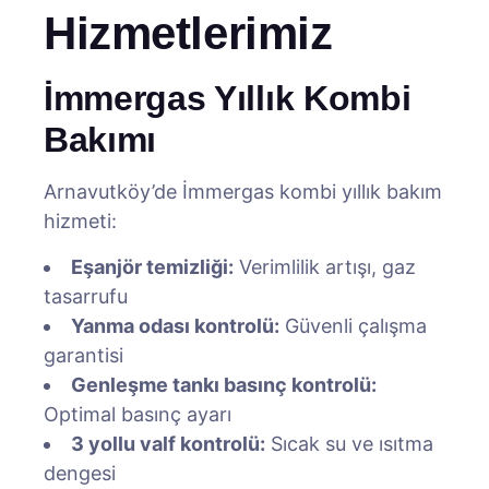
Hizmetlerimiz
İmmergas Yıllık Kombi
Bakımı
Arnavutköy’de İmmergas kombi yıllık bakım
hizmeti:
Eşanjör temizliği:
Verimlilik artışı, gaz
tasarrufu
Yanma odası kontrolü:
Güvenli çalışma
garantisi
Genleşme tankı basınç kontrolü:
Optimal basınç ayarı
3 yollu valf kontrolü:
Sıcak su ve ısıtma
dengesi