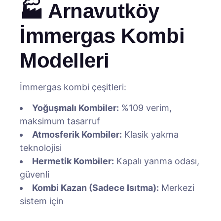
🏭 Arnavutköy
İmmergas Kombi
Modelleri
İmmergas kombi çeşitleri:
Yoğuşmalı Kombiler:
%109 verim,
maksimum tasarruf
Atmosferik Kombiler:
Klasik yakma
teknolojisi
Hermetik Kombiler:
Kapalı yanma odası,
güvenli
Kombi Kazan (Sadece Isıtma):
Merkezi
sistem için