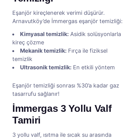
Eşanjör kireçlenerek verimi düşürür.
Arnavutköy’de İmmergas eşanjör temizliği:
Kimyasal temizlik:
Asidik solüsyonlarla
kireç çözme
Mekanik temizlik:
Fırça ile fiziksel
temizlik
Ultrasonik temizlik:
En etkili yöntem
Eşanjör temizliği sonrası %30’a kadar gaz
tasarrufu sağlanır!
İmmergas 3 Yollu Valf
Tamiri
3 yollu valf, ısıtma ile sıcak su arasında