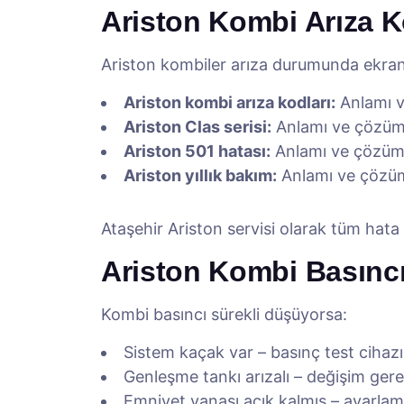
Ariston Kombi Arıza K
Ariston kombiler arıza durumunda ekrand
Ariston kombi arıza kodları:
Anlamı 
Ariston Clas serisi:
Anlamı ve çözü
Ariston 501 hatası:
Anlamı ve çözü
Ariston yıllık bakım:
Anlamı ve çözü
Ataşehir Ariston servisi olarak tüm hat
Ariston Kombi Basınc
Kombi basıncı sürekli düşüyorsa:
Sistem kaçak var – basınç test cihazı 
Genleşme tankı arızalı – değişim gere
Emniyet vanası açık kalmış – ayarlama