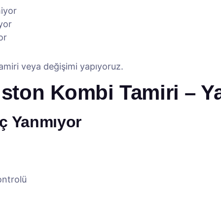
miyor
yor
or
tamiri veya değişimi yapıyoruz.
iston Kombi Tamiri – Ya
iç Yanmıyor
ontrolü