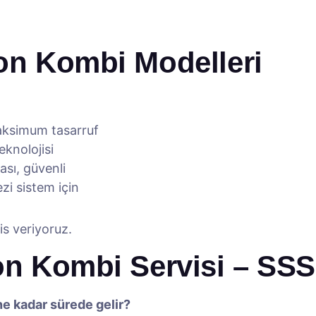
ton Kombi Modelleri
ksimum tasarruf
knolojisi
sı, güvenli
i sistem için
is veriyoruz.
ton Kombi Servisi – SSS
ne kadar sürede gelir?