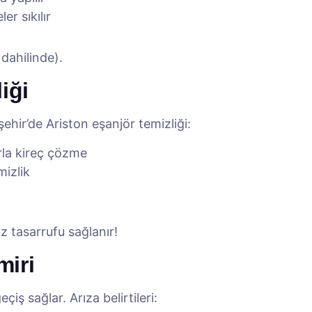
er sıkılır
 dahilinde).
iği
ehir’de Ariston eşanjör temizliği:
rla kireç çözme
mizlik
z tasarrufu sağlanır!
miri
eçiş sağlar. Arıza belirtileri: