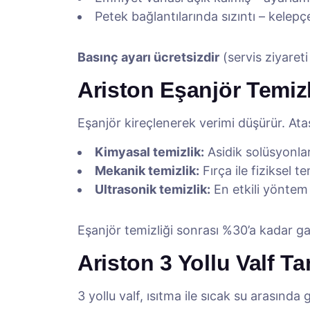
Petek bağlantılarında sızıntı – kelepçel
Basınç ayarı ücretsizdir
(servis ziyareti
Ariston Eşanjör Temizl
Eşanjör kireçlenerek verimi düşürür. Ataş
Kimyasal temizlik:
Asidik solüsyonla
Mekanik temizlik:
Fırça ile fiziksel te
Ultrasonik temizlik:
En etkili yöntem
Eşanjör temizliği sonrası %30’a kadar ga
Ariston 3 Yollu Valf Ta
3 yollu valf, ısıtma ile sıcak su arasında g