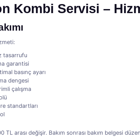
on Kombi Servisi – Hiz
akımı
zmeti:
az tasarrufu
a garantisi
imal basınç ayarı
tma dengesi
imli çalışma
olü
e standartları
ol
 TL arası değişir. Bakım sonrası bakım belgesi düzen