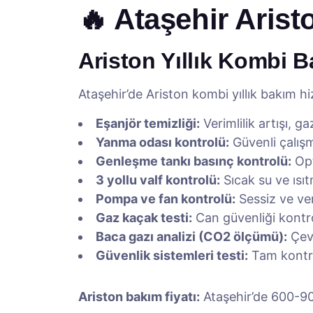
🔥 Ataşehir Arist
Ariston Yıllık Kombi B
Ataşehir’de Ariston kombi yıllık bakım hi
Eşanjör temizliği:
Verimlilik artışı, g
Yanma odası kontrolü:
Güvenli çalışm
Genleşme tankı basınç kontrolü:
Opt
3 yollu valf kontrolü:
Sıcak su ve ısı
Pompa ve fan kontrolü:
Sessiz ve ver
Gaz kaçak testi:
Can güvenliği kontr
Baca gazı analizi (CO2 ölçümü):
Çevr
Güvenlik sistemleri testi:
Tam kontr
Ariston bakım fiyatı:
Ataşehir’de 600-900