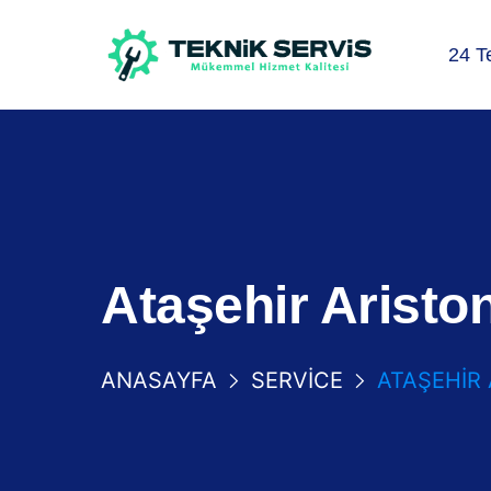
24 T
Ataşehir Aristo
ANASAYFA
SERVICE
ATAŞEHIR 