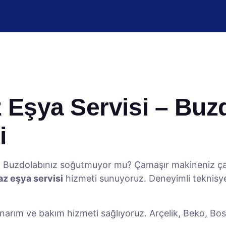
 Eşya Servisi – Buz
i
mı? Buzdolabınız soğutmuyor mu? Çamaşır makineniz ç
z eşya servisi
hizmeti sunuyoruz. Deneyimli teknisyen
 onarım ve bakım hizmeti sağlıyoruz. Arçelik, Beko, B