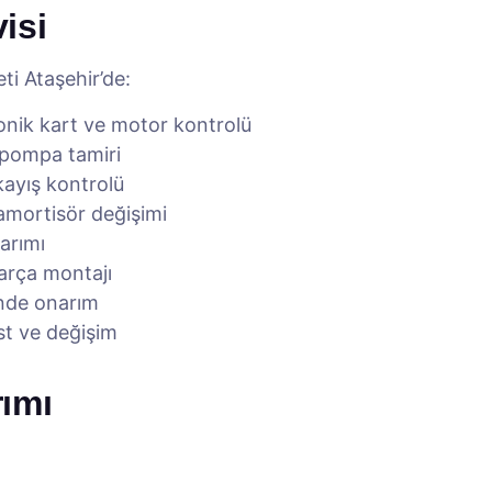
isi
ti Ataşehir’de:
onik kart ve motor kontrolü
e pompa tamiri
ayış kontrolü
 amortisör değişimi
narımı
arça montajı
inde onarım
est ve değişim
ımı