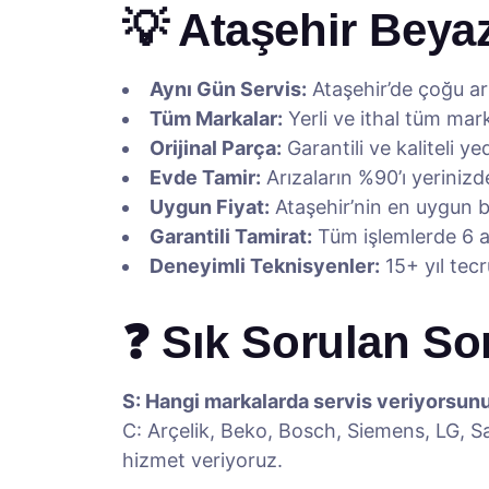
💡 Ataşehir Beya
Aynı Gün Servis:
Ataşehir’de çoğu a
Tüm Markalar:
Yerli ve ithal tüm ma
Orijinal Parça:
Garantili ve kaliteli y
Evde Tamir:
Arızaların %90’ı yerinizd
Uygun Fiyat:
Ataşehir’nin en uygun be
Garantili Tamirat:
Tüm işlemlerde 6 ay
Deneyimli Teknisyenler:
15+ yıl tec
❓ Sık Sorulan So
S: Hangi markalarda servis veriyorsun
C: Arçelik, Beko, Bosch, Siemens, LG, Sa
hizmet veriyoruz.