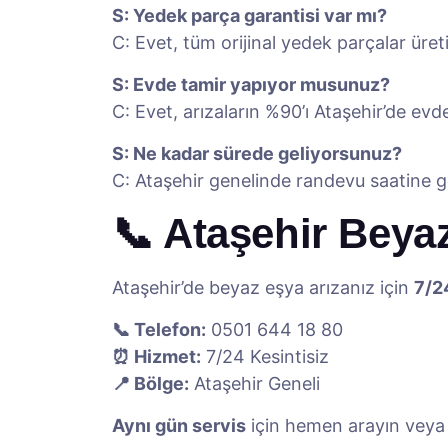
S: Yedek parça garantisi var mı?
C: Evet, tüm orijinal yedek parçalar üretic
S: Evde tamir yapıyor musunuz?
C: Evet, arızaların %90’ı Ataşehir’de evde
S: Ne kadar sürede geliyorsunuz?
C: Ataşehir genelinde randevu saatine g
📞 Ataşehir Beya
Ataşehir’de beyaz eşya arızanız için
7/2
📞 Telefon:
0501 644 18 80
⏰ Hizmet:
7/24 Kesintisiz
📍 Bölge:
Ataşehir Geneli
Aynı gün servis
için hemen arayın vey