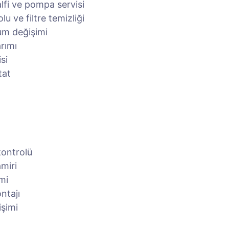
lfi ve pompa servisi
u ve filtre temizliği
tum değişimi
rımı
si
tat
kontrolü
miri
mi
ntajı
işimi