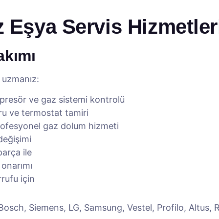
z Eşya Servis Hizmetler
akımı
a uzmanız:
resör ve gaz sistemi kontrolü
u ve termostat tamiri
rofesyonel gaz dolum hizmeti
değişimi
arça ile
 onarımı
rufu için
Bosch, Siemens, LG, Samsung, Vestel, Profilo, Altus, R