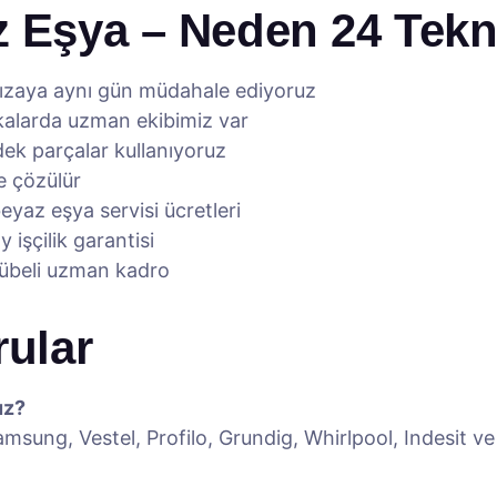
z Eşya – Neden 24 Tekn
rızaya aynı gün müdahale ediyoruz
rkalarda uzman ekibimiz var
edek parçalar kullanıyoruz
e çözülür
yaz eşya servisi ücretleri
 işçilik garantisi
rübeli uzman kadro
rular
uz?
msung, Vestel, Profilo, Grundig, Whirlpool, Indesit v