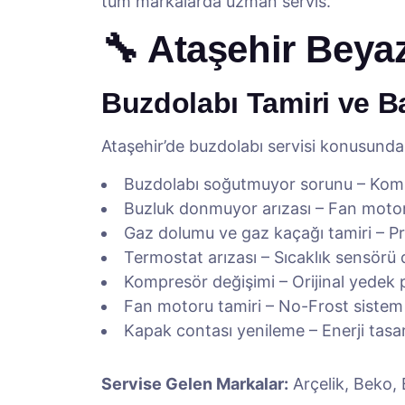
tüm markalarda uzman servis.
🔧 Ataşehir Beya
Buzdolabı Tamiri ve B
Ataşehir’de buzdolabı servisi konusund
Buzdolabı soğutmuyor sorunu – Komp
Buzluk donmuyor arızası – Fan motor
Gaz dolumu ve gaz kaçağı tamiri – P
Termostat arızası – Sıcaklık sensörü 
Kompresör değişimi – Orijinal yedek p
Fan motoru tamiri – No-Frost sistem
Kapak contası yenileme – Enerji tasar
Servise Gelen Markalar:
Arçelik, Beko, 