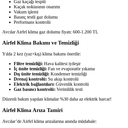
Gaz kaçağı tespiti
Kaçak noktasının onarımı
Vakum işlemi
Basınç testli gaz dolumu
Performans kontrolü
Avcılar Airfel klima gaz dolumu fiyatı: 600-1.200 TL
Airfel Klima Bakımı ve Temizliği
Yılda 2 kez (yaz+kış) klima bakımı önerilir:
Filtre temizliği:
Hava kalitesi iyileşir
İç ünite temizliği:
Fan ve evaporatör yıkama
Dış ünite temizliği:
Kondenser temizliği
Drenaj kontrolü:
Su akışı kontrolü
Elektrik bağlantıları:
Güvenlik kontrolü
Gaz basıncı kontrolü:
Verimlilik testi
Düzenli bakım yapılan klimalar %30 daha az elektrik harcar!
Airfel Klima Arıza Tamiri
Avcılar’de Airfel klima arızalarına anında müdahale: