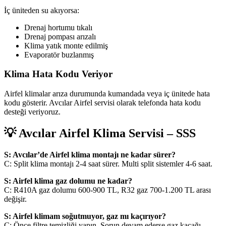
İç üniteden su akıyorsa:
Drenaj hortumu tıkalı
Drenaj pompası arızalı
Klima yatık monte edilmiş
Evaporatör buzlanmış
Klima Hata Kodu Veriyor
Airfel klimalar arıza durumunda kumandada veya iç ünitede hata
kodu gösterir. Avcılar Airfel servisi olarak telefonda hata kodu
desteği veriyoruz.
💡 Avcılar Airfel Klima Servisi – SSS
S: Avcılar’de Airfel klima montajı ne kadar sürer?
C: Split klima montajı 2-4 saat sürer. Multi split sistemler 4-6 saat.
S: Airfel klima gaz dolumu ne kadar?
C: R410A gaz dolumu 600-900 TL, R32 gaz 700-1.200 TL arası
değişir.
S: Airfel klimam soğutmuyor, gaz mı kaçırıyor?
C: Önce filtre temizliği yapın. Sorun devam ederse gaz kaçağı