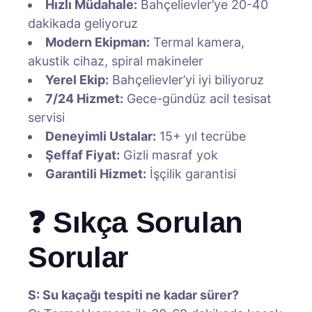
Hızlı Müdahale:
Bahçelievler’ye 20-40
dakikada geliyoruz
Modern Ekipman:
Termal kamera,
akustik cihaz, spiral makineler
Yerel Ekip:
Bahçelievler’yi iyi biliyoruz
7/24 Hizmet:
Gece-gündüz acil tesisat
servisi
Deneyimli Ustalar:
15+ yıl tecrübe
Şeffaf Fiyat:
Gizli masraf yok
Garantili Hizmet:
İşçilik garantisi
❓ Sıkça Sorulan
Sorular
S: Su kaçağı tespiti ne kadar sürer?