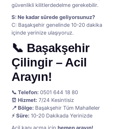
güvenlikli kilitlerdedelme gerekebilir.
S: Ne kadar sürede geliyorsunuz?
C: Başakşehir genelinde 10-20 dakika
içinde yerinize ulaşıyoruz.
📞 Başakşehir
Çilingir – Acil
Arayın!
📞 Telefon:
0501 644 18 80
⏰ Hizmet:
7/24 Kesintisiz
📍 Bölge:
Başakşehir Tüm Mahalleler
⚡ Süre:
10-20 Dakikada Yerinizde
Acil kapı açma için
hemen arayın!