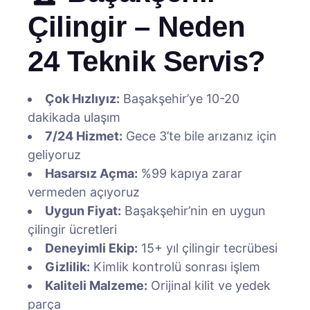
Çilingir – Neden
24 Teknik Servis?
Çok Hızlıyız:
Başakşehir’ye 10-20
dakikada ulaşım
7/24 Hizmet:
Gece 3’te bile arızanız için
geliyoruz
Hasarsız Açma:
%99 kapıya zarar
vermeden açıyoruz
Uygun Fiyat:
Başakşehir’nin en uygun
çilingir ücretleri
Deneyimli Ekip:
15+ yıl çilingir tecrübesi
Gizlilik:
Kimlik kontrolü sonrası işlem
Kaliteli Malzeme:
Orijinal kilit ve yedek
parça