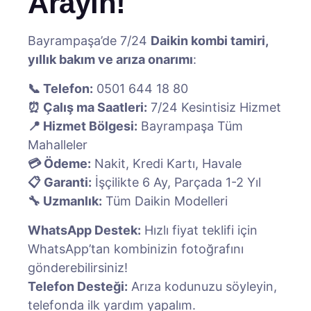
Arayın!
Bayrampaşa’de 7/24
Daikin kombi tamiri,
yıllık bakım ve arıza onarımı
:
📞 Telefon:
0501 644 18 80
⏰ Çalış ma Saatleri:
7/24 Kesintisiz Hizmet
📍 Hizmet Bölgesi:
Bayrampaşa Tüm
Mahalleler
💳 Ödeme:
Nakit, Kredi Kartı, Havale
📋 Garanti:
İşçilikte 6 Ay, Parçada 1-2 Yıl
🔧 Uzmanlık:
Tüm Daikin Modelleri
WhatsApp Destek:
Hızlı fiyat teklifi için
WhatsApp’tan kombinizin fotoğrafını
gönderebilirsiniz!
Telefon Desteği:
Arıza kodunuzu söyleyin,
telefonda ilk yardım yapalım.