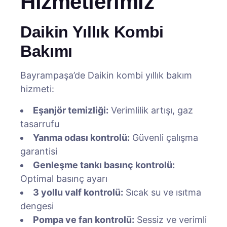
Hizmetlerimiz
Daikin Yıllık Kombi
Bakımı
Bayrampaşa’de Daikin kombi yıllık bakım
hizmeti:
Eşanjör temizliği:
Verimlilik artışı, gaz
tasarrufu
Yanma odası kontrolü:
Güvenli çalışma
garantisi
Genleşme tankı basınç kontrolü:
Optimal basınç ayarı
3 yollu valf kontrolü:
Sıcak su ve ısıtma
dengesi
Pompa ve fan kontrolü:
Sessiz ve verimli