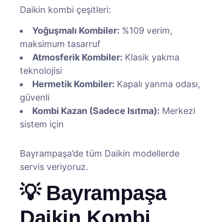
Daikin kombi çeşitleri:
Yoğuşmalı Kombiler:
%109 verim,
maksimum tasarruf
Atmosferik Kombiler:
Klasik yakma
teknolojisi
Hermetik Kombiler:
Kapalı yanma odası,
güvenli
Kombi Kazan (Sadece Isıtma):
Merkezi
sistem için
Bayrampaşa’de tüm Daikin modellerde
servis veriyoruz.
💡 Bayrampaşa
Daikin Kombi