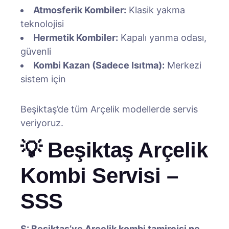
Atmosferik Kombiler:
Klasik yakma
teknolojisi
Hermetik Kombiler:
Kapalı yanma odası,
güvenli
Kombi Kazan (Sadece Isıtma):
Merkezi
sistem için
Beşiktaş’de tüm Arçelik modellerde servis
veriyoruz.
💡 Beşiktaş Arçelik
Kombi Servisi –
SSS
S: Beşiktaş’ye Arçelik kombi tamircisi ne