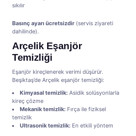
sıkılır
Basınç ayarı ücretsizdir
(servis ziyareti
dahilinde).
Arçelik Eşanjör
Temizliği
Eşanjör kireçlenerek verimi düşürür.
Beşiktaş’de Arçelik eşanjör temizliği:
Kimyasal temizlik:
Asidik solüsyonlarla
kireç çözme
Mekanik temizlik:
Fırça ile fiziksel
temizlik
Ultrasonik temizlik:
En etkili yöntem