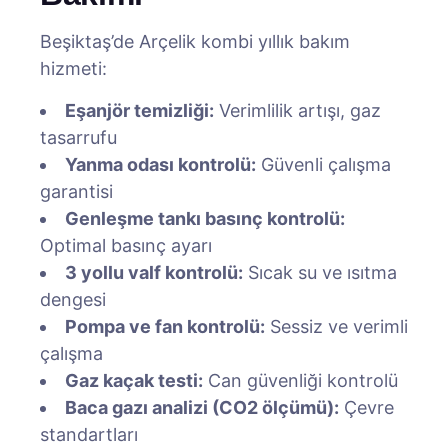
Beşiktaş’de Arçelik kombi yıllık bakım
hizmeti:
Eşanjör temizliği:
Verimlilik artışı, gaz
tasarrufu
Yanma odası kontrolü:
Güvenli çalışma
garantisi
Genleşme tankı basınç kontrolü:
Optimal basınç ayarı
3 yollu valf kontrolü:
Sıcak su ve ısıtma
dengesi
Pompa ve fan kontrolü:
Sessiz ve verimli
çalışma
Gaz kaçak testi:
Can güvenliği kontrolü
Baca gazı analizi (CO2 ölçümü):
Çevre
standartları