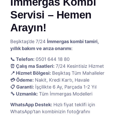
İmmergas Kombi
Servisi – Hemen
Arayın!
Beşiktaş’de 7/24
İmmergas kombi tamiri,
yıllık bakım ve arıza onarımı
:
📞 Telefon:
0501 644 18 80
⏰ Çalış ma Saatleri:
7/24 Kesintisiz Hizmet
📍 Hizmet Bölgesi:
Beşiktaş Tüm Mahalleler
💳 Ödeme:
Nakit, Kredi Kartı, Havale
📋 Garanti:
İşçilikte 6 Ay, Parçada 1-2 Yıl
🔧 Uzmanlık:
Tüm İmmergas Modelleri
WhatsApp Destek:
Hızlı fiyat teklifi için
WhatsApp’tan kombinizin fotoğrafını