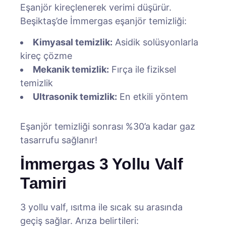
Eşanjör kireçlenerek verimi düşürür.
Beşiktaş’de İmmergas eşanjör temizliği:
Kimyasal temizlik:
Asidik solüsyonlarla
kireç çözme
Mekanik temizlik:
Fırça ile fiziksel
temizlik
Ultrasonik temizlik:
En etkili yöntem
Eşanjör temizliği sonrası %30’a kadar gaz
tasarrufu sağlanır!
İmmergas 3 Yollu Valf
Tamiri
3 yollu valf, ısıtma ile sıcak su arasında
geçiş sağlar. Arıza belirtileri: