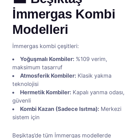
İmmergas Kombi
Modelleri
İmmergas kombi çeşitleri:
Yoğuşmalı Kombiler:
%109 verim,
maksimum tasarruf
Atmosferik Kombiler:
Klasik yakma
teknolojisi
Hermetik Kombiler:
Kapalı yanma odası,
güvenli
Kombi Kazan (Sadece Isıtma):
Merkezi
sistem için
Beşiktaş’de tüm İmmergas modellerde