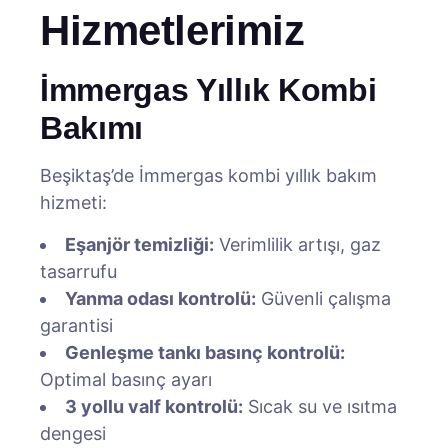
Hizmetlerimiz
İmmergas Yıllık Kombi
Bakımı
Beşiktaş’de İmmergas kombi yıllık bakım
hizmeti:
Eşanjör temizliği:
Verimlilik artışı, gaz
tasarrufu
Yanma odası kontrolü:
Güvenli çalışma
garantisi
Genleşme tankı basınç kontrolü:
Optimal basınç ayarı
3 yollu valf kontrolü:
Sıcak su ve ısıtma
dengesi