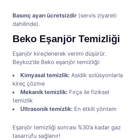
Basınç ayarı ücretsizdir
(servis ziyareti
dahilinde).
Beko Eşanjör Temizliği
Eşanjör kireçlenerek verimi düşürür.
Beykoz’de Beko eşanjör temizliği:
Kimyasal temizlik:
Asidik solüsyonlarla
kireç çözme
Mekanik temizlik:
Fırça ile fiziksel
temizlik
Ultrasonik temizlik:
En etkili yöntem
Eşanjör temizliği sonrası %30’a kadar gaz
tasarrufu sağlanır!