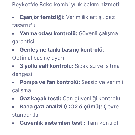
Beykoz’de Beko kombi yıllık bakım hizmeti:
Eşanjör temizliği:
Verimlilik artışı, gaz
tasarrufu
Yanma odası kontrolü:
Güvenli çalışma
garantisi
Genleşme tankı basınç kontrolü:
Optimal basınç ayarı
3 yollu valf kontrolü:
Sıcak su ve ısıtma
dengesi
Pompa ve fan kontrolü:
Sessiz ve verimli
çalışma
Gaz kaçak testi:
Can güvenliği kontrolü
Baca gazı analizi (CO2 ölçümü):
Çevre
standartları
Güvenlik sistemleri testi:
Tam kontrol