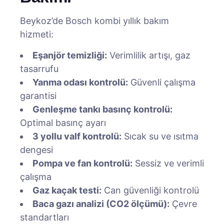
Beykoz’de Bosch kombi yıllık bakım
hizmeti:
Eşanjör temizliği:
Verimlilik artışı, gaz
tasarrufu
Yanma odası kontrolü:
Güvenli çalışma
garantisi
Genleşme tankı basınç kontrolü:
Optimal basınç ayarı
3 yollu valf kontrolü:
Sıcak su ve ısıtma
dengesi
Pompa ve fan kontrolü:
Sessiz ve verimli
çalışma
Gaz kaçak testi:
Can güvenliği kontrolü
Baca gazı analizi (CO2 ölçümü):
Çevre
standartları