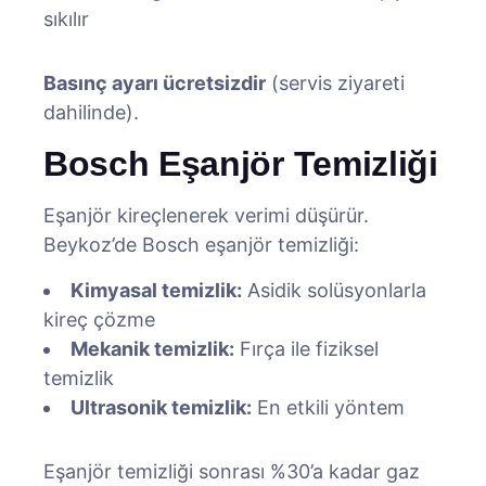
sıkılır
Basınç ayarı ücretsizdir
(servis ziyareti
dahilinde).
Bosch Eşanjör Temizliği
Eşanjör kireçlenerek verimi düşürür.
Beykoz’de Bosch eşanjör temizliği:
Kimyasal temizlik:
Asidik solüsyonlarla
kireç çözme
Mekanik temizlik:
Fırça ile fiziksel
temizlik
Ultrasonik temizlik:
En etkili yöntem
Eşanjör temizliği sonrası %30’a kadar gaz