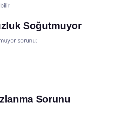
ilir
uzluk Soğutmuyor
muyor sorunu:
Buzlanma Sorunu