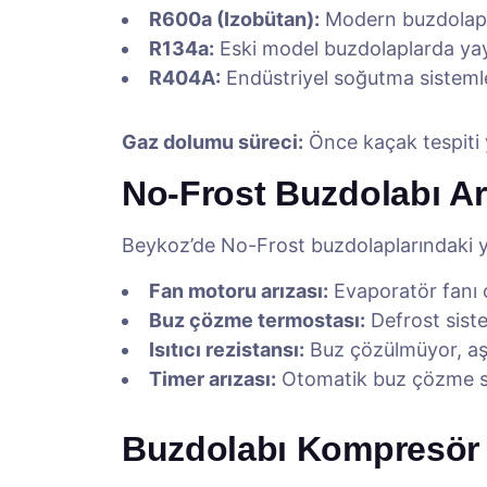
R600a (Izobütan):
Modern buzdolaplar
R134a:
Eski model buzdolaplarda ya
R404A:
Endüstriyel soğutma sisteml
Gaz dolumu süreci:
Önce kaçak tespiti y
No-Frost Buzdolabı Arı
Beykoz’de No-Frost buzdolaplarındaki y
Fan motoru arızası:
Evaporatör fanı 
Buz çözme termostası:
Defrost siste
Isıtıcı rezistansı:
Buz çözülmüyor, aş
Timer arızası:
Otomatik buz çözme s
Buzdolabı Kompresör 