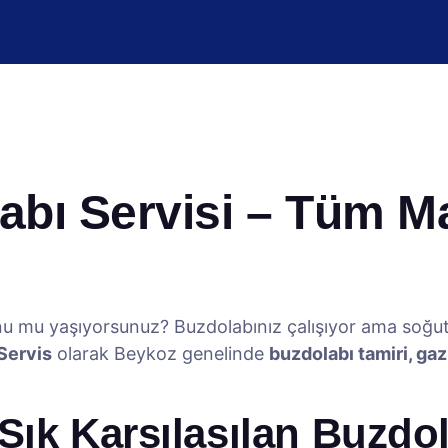
bı Servisi – Tüm Ma
u mu yaşıyorsunuz? Buzdolabınız çalışıyor ama soğ
Servis
olarak Beykoz genelinde
buzdolabı tamiri, ga
ık Karşılaşılan Buzdola