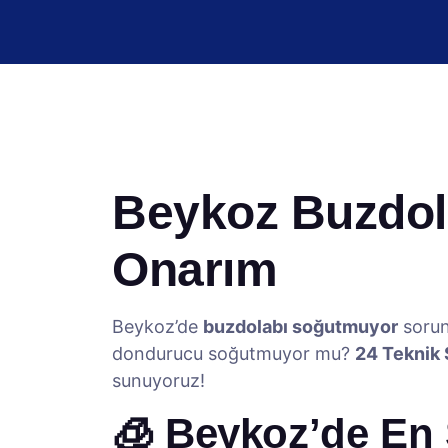
Beykoz Buzdola
Onarım
Beykoz’de
buzdolabı soğutmuyor
sorun
dondurucu soğutmuyor mu?
24 Teknik 
sunuyoruz!
🧊 Beykoz’de En S