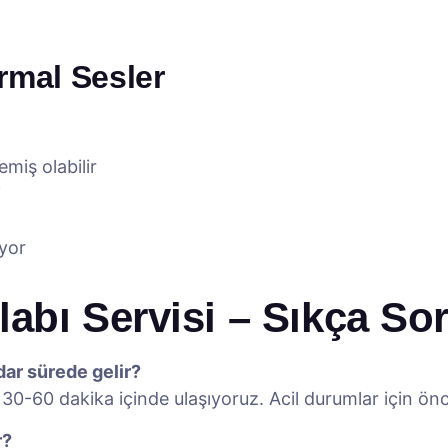
rmal Sesler
miş olabilir
i
ıyor
abı Servisi – Sıkça So
dar sürede gelir?
0-60 dakika içinde ulaşıyoruz. Acil durumlar için önc
r?