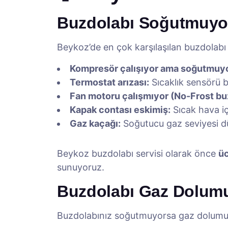
Buzdolabı Soğutmuyor
Beykoz’de en çok karşılaşılan buzdolabı 
Kompresör çalışıyor ama soğutmuyo
Termostat arızası:
Sıcaklık sensörü b
Fan motoru çalışmıyor (No-Frost buz
Kapak contası eskimiş:
Sıcak hava iç
Gaz kaçağı:
Soğutucu gaz seviyesi 
Beykoz buzdolabı servisi olarak önce
üc
sunuyoruz.
Buzdolabı Gaz Dolum
Buzdolabınız soğutmuyorsa gaz dolumu 