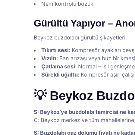
Nem kontrolü bozuk
Gürültü Yapıyor – Ano
Beykoz buzdolabı gürültü şikayetleri:
Tıkırtı sesi:
Kompresör ayakları gevşe
Vızıltı:
Fan arızası veya buz birikmes
Çatlama sesi:
Normal – ısıl genleşme
Sürekli uğultu:
Kompresör aşırı çalış
💡 Beykoz Buzdol
S: Beykoz’ye buzdolabı tamircisi ne ka
C: Beykoz merkez ve tüm mahallelerine 3
S: Buzdolabı gaz dolumu fiyatı ne kada