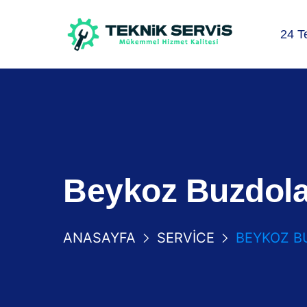
24 T
Beykoz Buzdolab
ANASAYFA
SERVICE
BEYKOZ B