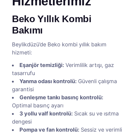
Hizmetlerimiz
Beko Yıllık Kombi
Bakımı
Beylikdüzü’de Beko kombi yıllık bakım
hizmeti:
Eşanjör temizliği:
Verimlilik artışı, gaz
tasarrufu
Yanma odası kontrolü:
Güvenli çalışma
garantisi
Genleşme tankı basınç kontrolü:
Optimal basınç ayarı
3 yollu valf kontrolü:
Sıcak su ve ısıtma
dengesi
Pompa ve fan kontrolü:
Sessiz ve verimli