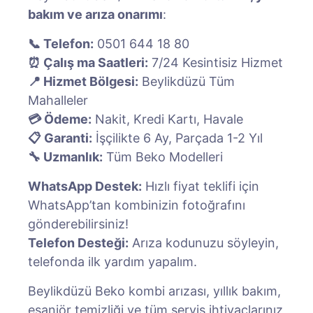
bakım ve arıza onarımı
:
📞 Telefon:
0501 644 18 80
⏰ Çalış ma Saatleri:
7/24 Kesintisiz Hizmet
📍 Hizmet Bölgesi:
Beylikdüzü Tüm
Mahalleler
💳 Ödeme:
Nakit, Kredi Kartı, Havale
📋 Garanti:
İşçilikte 6 Ay, Parçada 1-2 Yıl
🔧 Uzmanlık:
Tüm Beko Modelleri
WhatsApp Destek:
Hızlı fiyat teklifi için
WhatsApp’tan kombinizin fotoğrafını
gönderebilirsiniz!
Telefon Desteği:
Arıza kodunuzu söyleyin,
telefonda ilk yardım yapalım.
Beylikdüzü Beko kombi arızası, yıllık bakım,
eşanjör temizliği ve tüm servis ihtiyaçlarınız