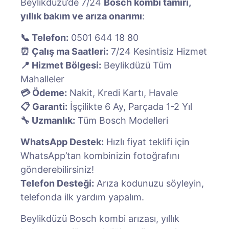
Beylikdüzü’de 7/24
Bosch kombi tamiri,
yıllık bakım ve arıza onarımı
:
📞 Telefon:
0501 644 18 80
⏰ Çalış ma Saatleri:
7/24 Kesintisiz Hizmet
📍 Hizmet Bölgesi:
Beylikdüzü Tüm
Mahalleler
💳 Ödeme:
Nakit, Kredi Kartı, Havale
📋 Garanti:
İşçilikte 6 Ay, Parçada 1-2 Yıl
🔧 Uzmanlık:
Tüm Bosch Modelleri
WhatsApp Destek:
Hızlı fiyat teklifi için
WhatsApp’tan kombinizin fotoğrafını
gönderebilirsiniz!
Telefon Desteği:
Arıza kodunuzu söyleyin,
telefonda ilk yardım yapalım.
Beylikdüzü Bosch kombi arızası, yıllık