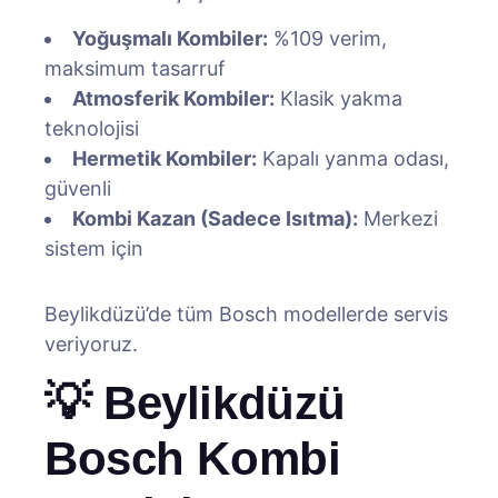
Yoğuşmalı Kombiler:
%109 verim,
maksimum tasarruf
Atmosferik Kombiler:
Klasik yakma
teknolojisi
Hermetik Kombiler:
Kapalı yanma odası,
güvenli
Kombi Kazan (Sadece Isıtma):
Merkezi
sistem için
Beylikdüzü’de tüm Bosch modellerde servis
veriyoruz.
💡 Beylikdüzü
Bosch Kombi