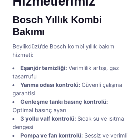
Hizmetlerimiz
Bosch Yıllık Kombi
Bakımı
Beylikdüzü’de Bosch kombi yıllık bakım
hizmeti:
Eşanjör temizliği:
Verimlilik artışı, gaz
tasarrufu
Yanma odası kontrolü:
Güvenli çalışma
garantisi
Genleşme tankı basınç kontrolü:
Optimal basınç ayarı
3 yollu valf kontrolü:
Sıcak su ve ısıtma
dengesi
Pompa ve fan kontrolü:
Sessiz ve verimli