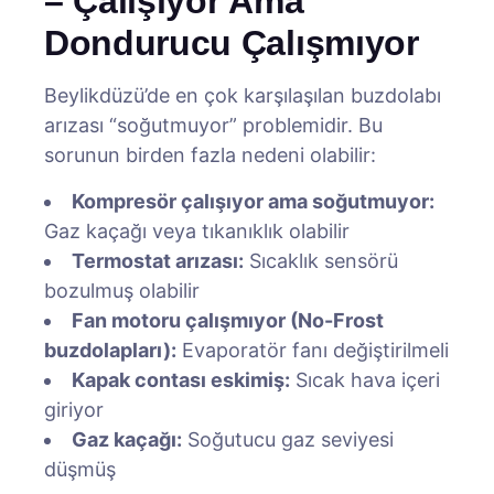
– Çalışıyor Ama
Dondurucu Çalışmıyor
Beylikdüzü’de en çok karşılaşılan buzdolabı
arızası “soğutmuyor” problemidir. Bu
sorunun birden fazla nedeni olabilir:
Kompresör çalışıyor ama soğutmuyor:
Gaz kaçağı veya tıkanıklık olabilir
Termostat arızası:
Sıcaklık sensörü
bozulmuş olabilir
Fan motoru çalışmıyor (No-Frost
buzdolapları):
Evaporatör fanı değiştirilmeli
Kapak contası eskimiş:
Sıcak hava içeri
giriyor
Gaz kaçağı:
Soğutucu gaz seviyesi
düşmüş