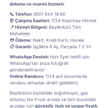
dolumu ve onarım hizmeti
:
📞 Telefon:
0501 644 18 80
⏰ Çalışma Saatleri:
7/24 Kesintisiz Hizmet
📍 Hizmet Bölgesi:
Beylikdüzü Tüm
Mahalleler
💳 Ödeme:
Nakit, Kredi Kartı, Havale
📋 Garanti:
İşçilikte 6 Ay, Parçada 1-2 Yıl
WhatsApp Destek:
Hızlı fiyat teklifi için
WhatsApp’tan arıza fotoğrafı
gönderebilirsiniz!
Online Randevu:
7/24 acil durumlarda
randevu almadan direkt gelebiliriz.
Beylikdüzü buzdolabı soğutmuyor, gaz
dolumu, No-Frost arızası ve tüm buzdolabı
arızaları için
güvenilir, hızlı ve uygun fiyatlı