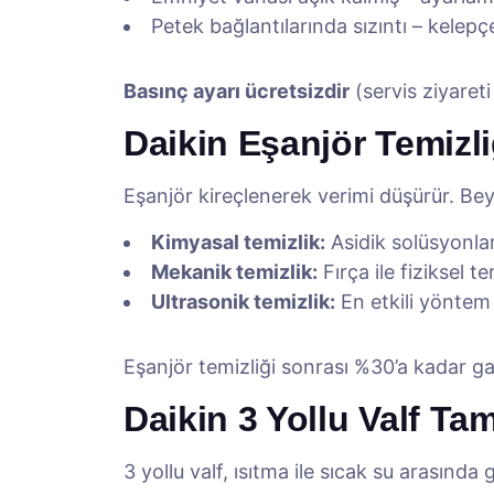
Petek bağlantılarında sızıntı – kelepçel
Basınç ayarı ücretsizdir
(servis ziyareti
Daikin Eşanjör Temizli
Eşanjör kireçlenerek verimi düşürür. Bey
Kimyasal temizlik:
Asidik solüsyonla
Mekanik temizlik:
Fırça ile fiziksel te
Ultrasonik temizlik:
En etkili yöntem
Eşanjör temizliği sonrası %30’a kadar ga
Daikin 3 Yollu Valf Tam
3 yollu valf, ısıtma ile sıcak su arasında g