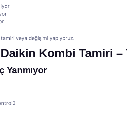
miyor
yor
or
f tamiri veya değişimi yapıyoruz.
 Daikin Kombi Tamiri – 
iç Yanmıyor
ontrolü