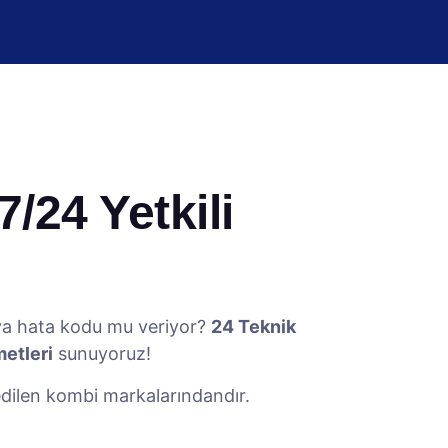
/24 Yetkili
eya hata kodu mu veriyor?
24 Teknik
metleri
sunuyoruz!
h edilen kombi markalarındandır.