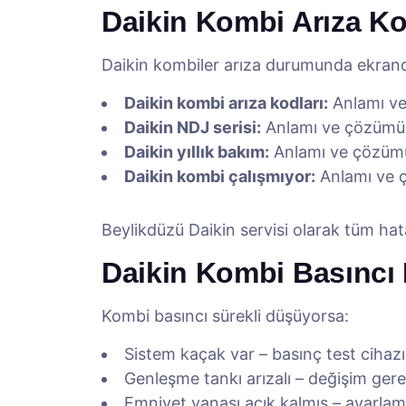
Daikin Kombi Arıza Ko
Daikin kombiler arıza durumunda ekranda
Daikin kombi arıza kodları:
Anlamı v
Daikin NDJ serisi:
Anlamı ve çözümü
Daikin yıllık bakım:
Anlamı ve çözüm
Daikin kombi çalışmıyor:
Anlamı ve 
Beylikdüzü Daikin servisi olarak tüm ha
Daikin Kombi Basıncı
Kombi basıncı sürekli düşüyorsa:
Sistem kaçak var – basınç test cihazı 
Genleşme tankı arızalı – değişim gere
Emniyet vanası açık kalmış – ayarlama