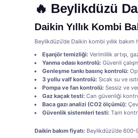
🔥 Beylikdüzü Da
Daikin Yıllık Kombi Ba
Beylikdüzü’de Daikin kombi yıllık bakım 
Eşanjör temizliği:
Verimlilik artışı, g
Yanma odası kontrolü:
Güvenli çalışm
Genleşme tankı basınç kontrolü:
Opt
3 yollu valf kontrolü:
Sıcak su ve ısı
Pompa ve fan kontrolü:
Sessiz ve ver
Gaz kaçak testi:
Can güvenliği kontr
Baca gazı analizi (CO2 ölçümü):
Çevr
Güvenlik sistemleri testi:
Tam kontr
Daikin bakım fiyatı:
Beylikdüzü’de 600-90