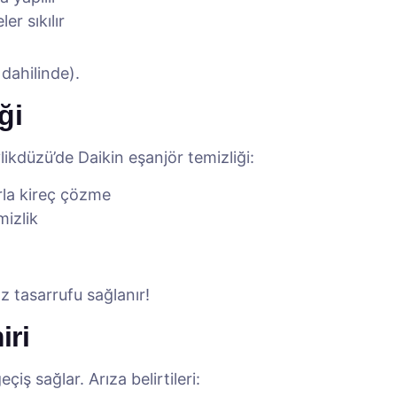
er sıkılır
 dahilinde).
ği
likdüzü’de Daikin eşanjör temizliği:
rla kireç çözme
mizlik
z tasarrufu sağlanır!
iri
eçiş sağlar. Arıza belirtileri: