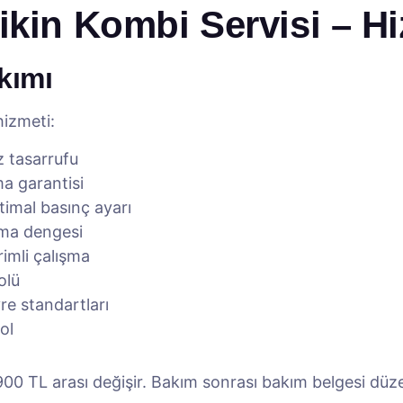
ikin Kombi Servisi – Hi
kımı
hizmeti:
az tasarrufu
a garantisi
imal basınç ayarı
tma dengesi
imli çalışma
olü
e standartları
ol
0 TL arası değişir. Bakım sonrası bakım belgesi düze