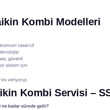
ikin Kombi Modelleri
ksimum tasarruf
knolojisi
sı, güvenli
i sistem için
vis veriyoruz.
ikin Kombi Servisi – S
i ne kadar sürede gelir?