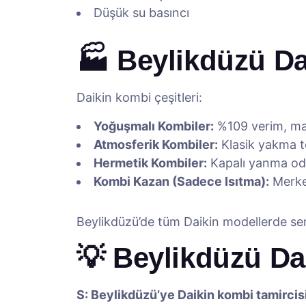
Düşük su basıncı
🏭 Beylikdüzü Da
Daikin kombi çeşitleri:
Yoğuşmalı Kombiler:
%109 verim, ma
Atmosferik Kombiler:
Klasik yakma te
Hermetik Kombiler:
Kapalı yanma oda
Kombi Kazan (Sadece Isıtma):
Merkez
Beylikdüzü’de tüm Daikin modellerde ser
💡 Beylikdüzü Da
S: Beylikdüzü’ye Daikin kombi tamircis