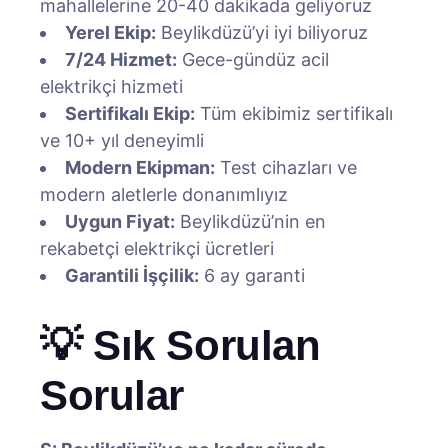
mahallelerine 20-40 dakikada geliyoruz
Yerel Ekip:
Beylikdüzü’yi iyi biliyoruz
7/24 Hizmet:
Gece-gündüz acil
elektrikçi hizmeti
Sertifikalı Ekip:
Tüm ekibimiz sertifikalı
ve 10+ yıl deneyimli
Modern Ekipman:
Test cihazları ve
modern aletlerle donanımlıyız
Uygun Fiyat:
Beylikdüzü’nin en
rekabetçi elektrikçi ücretleri
Garantili İşçilik:
6 ay garanti
💡 Sık Sorulan
Sorular