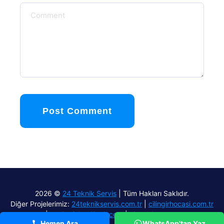
Post Comment
2026 ©
24 Teknik Servis
| Tüm Hakları Saklıdır.
Diğer Projelerimiz:
24teknikservis.com.tr
|
cilingirhocasi.com.tr
|
aydinefelercilingir.com
|
airmach.com.tr
Hemen Ara
WhatsApp'tan Yaz