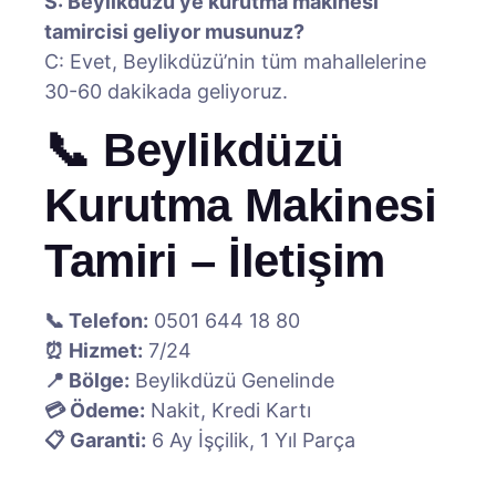
S: Beylikdüzü’ye kurutma makinesi
tamircisi geliyor musunuz?
C: Evet, Beylikdüzü’nin tüm mahallelerine
30-60 dakikada geliyoruz.
📞 Beylikdüzü
Kurutma Makinesi
Tamiri – İletişim
📞 Telefon:
0501 644 18 80
⏰ Hizmet:
7/24
📍 Bölge:
Beylikdüzü Genelinde
💳 Ödeme:
Nakit, Kredi Kartı
📋 Garanti:
6 Ay İşçilik, 1 Yıl Parça