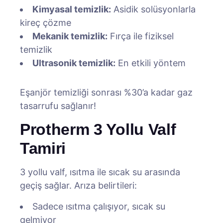
Kimyasal temizlik:
Asidik solüsyonlarla
kireç çözme
Mekanik temizlik:
Fırça ile fiziksel
temizlik
Ultrasonik temizlik:
En etkili yöntem
Eşanjör temizliği sonrası %30’a kadar gaz
tasarrufu sağlanır!
Protherm 3 Yollu Valf
Tamiri
3 yollu valf, ısıtma ile sıcak su arasında
geçiş sağlar. Arıza belirtileri:
Sadece ısıtma çalışıyor, sıcak su
gelmiyor