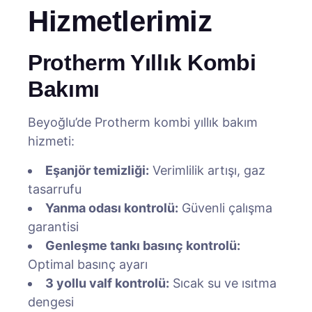
Hizmetlerimiz
Protherm Yıllık Kombi
Bakımı
Beyoğlu’de Protherm kombi yıllık bakım
hizmeti:
Eşanjör temizliği:
Verimlilik artışı, gaz
tasarrufu
Yanma odası kontrolü:
Güvenli çalışma
garantisi
Genleşme tankı basınç kontrolü:
Optimal basınç ayarı
3 yollu valf kontrolü:
Sıcak su ve ısıtma
dengesi