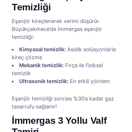
Temizliği
Eşanjör kireçlenerek verimi düşürür.
Büyükçekmece’de İmmergas eşanjör
temizliği:
Kimyasal temizlik:
Asidik solüsyonlarla
kireç çözme
Mekanik temizlik:
Fırça ile fiziksel
temizlik
Ultrasonik temizlik:
En etkili yöntem
Eşanjör temizliği sonrası %30’a kadar gaz
tasarrufu sağlanır!
İmmergas 3 Yollu Valf
Tamiri