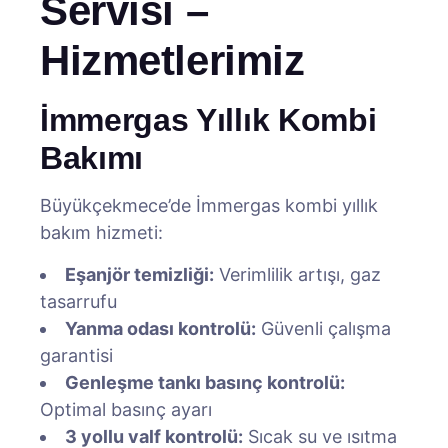
Servisi –
Hizmetlerimiz
İmmergas Yıllık Kombi
Bakımı
Büyükçekmece’de İmmergas kombi yıllık
bakım hizmeti:
Eşanjör temizliği:
Verimlilik artışı, gaz
tasarrufu
Yanma odası kontrolü:
Güvenli çalışma
garantisi
Genleşme tankı basınç kontrolü:
Optimal basınç ayarı
3 yollu valf kontrolü:
Sıcak su ve ısıtma