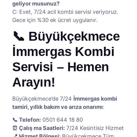
geliyor musunuz?
C: Evet, 7/24 acil kombi servisi veriyoruz.
Gece için %30 ek ücret uygulanır.
📞 Büyükçekmece
İmmergas Kombi
Servisi – Hemen
Arayın!
Büyükçekmece’de 7/24
İmmergas kombi
tamiri, yıllık bakım ve arıza onarımı
:
📞 Telefon:
0501 644 18 80
⏰ Çalış ma Saatleri:
7/24 Kesintisiz Hizmet
📍 Hizmet Bölgesi:
Büyükçekmece Tüm