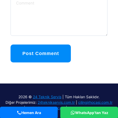
Post Comment
2026 ©
24 Teknik Servis
| Tüm Hakları Saklıdır.
Diğer Projelerimiz:
24teknikservis.com.tr
|
cilingirhocasi.com.tr
|
aydinefelercilingir.com
|
airmach.com.tr
Hemen Ara
WhatsApp'tan Yaz