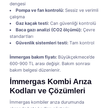
dengesi
Pompa ve fan kontrolü:
Sessiz ve verimli
çalışma
Gaz kaçak testi:
Can güvenliği kontrolü
Baca gazı analizi (CO2 ölçümü):
Çevre
standartları
Güvenlik sistemleri testi:
Tam kontrol
İmmergas bakım fiyatı:
Büyükçekmece’de
600-900 TL arası değişir. Bakım sonrası
bakım belgesi düzenlenir.
İmmergas Kombi Arıza
Kodları ve Çözümleri
İmmergas kombiler arıza durumunda