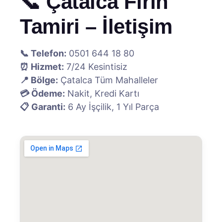
📞 Çatalca Fırın
Tamiri – İletişim
📞 Telefon:
0501 644 18 80
⏰ Hizmet:
7/24 Kesintisiz
📍 Bölge:
Çatalca Tüm Mahalleler
💳 Ödeme:
Nakit, Kredi Kartı
📋 Garanti:
6 Ay İşçilik, 1 Yıl Parça