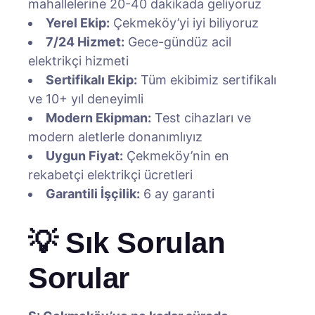
mahallelerine 20-40 dakikada geliyoruz
Yerel Ekip:
Çekmeköy’yi iyi biliyoruz
7/24 Hizmet:
Gece-gündüz acil
elektrikçi hizmeti
Sertifikalı Ekip:
Tüm ekibimiz sertifikalı
ve 10+ yıl deneyimli
Modern Ekipman:
Test cihazları ve
modern aletlerle donanımlıyız
Uygun Fiyat:
Çekmeköy’nin en
rekabetçi elektrikçi ücretleri
Garantili İşçilik:
6 ay garanti
💡 Sık Sorulan
Sorular