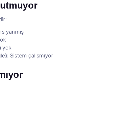
rutmuyor
ir:
ans yanmış
yok
u yok
de):
Sistem çalışmıyor
mıyor