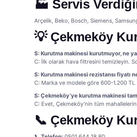
🏭 Servis Verdiğ
Arçelik, Beko, Bosch, Siemens, Samsung,
💡 Çekmeköy Kur
S: Kurutma makinesi kurutmuyor, ne y
C: İlk olarak hava filtresini temizleyin.
S: Kurutma makinesi rezistansı fiyatı n
C: Marka ve modele göre 600-1.200 TL a
S: Çekmeköy’ye kurutma makinesi tami
C: Evet, Çekmeköy’nin tüm mahallelerin
📞 Çekmeköy Kuru
📞 Telefon:
0501 644 18 80