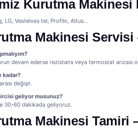
imiz Kurutma Makinesi 
 LG, Vestelves tel, Profilo, Altus…
utma Makinesi Servisi
apmalıyım?
 Sorun devam ederse rezistans veya termostat arızası ola
e kadar?
rası değişir.
rcisi geliyor musunuz?
e 30-60 dakikada geliyoruz.
tma Makinesi Tamiri – 