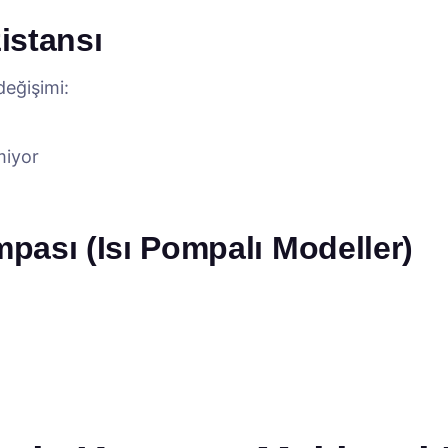
istansı
eğişimi:
miyor
ası (Isı Pompalı Modeller)