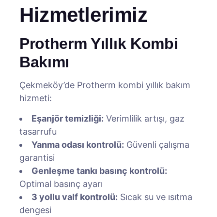
Hizmetlerimiz
Protherm Yıllık Kombi
Bakımı
Çekmeköy’de Protherm kombi yıllık bakım
hizmeti:
Eşanjör temizliği:
Verimlilik artışı, gaz
tasarrufu
Yanma odası kontrolü:
Güvenli çalışma
garantisi
Genleşme tankı basınç kontrolü:
Optimal basınç ayarı
3 yollu valf kontrolü:
Sıcak su ve ısıtma
dengesi