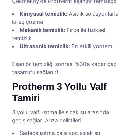
Çekmeköy’de Protherm eşanjör temizliği:
Kimyasal temizlik:
Asidik solüsyonlarla
kireç çözme
Mekanik temizlik:
Fırça ile fiziksel
temizlik
Ultrasonik temizlik:
En etkili yöntem
Eşanjör temizliği sonrası %30’a kadar gaz
tasarrufu sağlanır!
Protherm 3 Yollu Valf
Tamiri
3 yollu valf, ısıtma ile sıcak su arasında
geçiş sağlar. Arıza belirtileri:
Sadece ısıtma çalışıyor, sıcak su