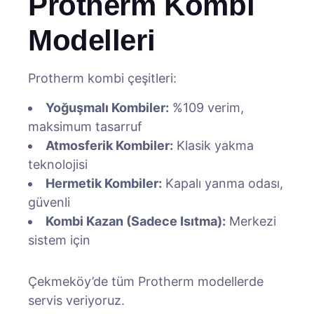
Protherm Kombi
Modelleri
Protherm kombi çeşitleri:
Yoğuşmalı Kombiler:
%109 verim,
maksimum tasarruf
Atmosferik Kombiler:
Klasik yakma
teknolojisi
Hermetik Kombiler:
Kapalı yanma odası,
güvenli
Kombi Kazan (Sadece Isıtma):
Merkezi
sistem için
Çekmeköy’de tüm Protherm modellerde
servis veriyoruz.