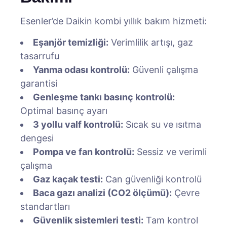
Esenler’de Daikin kombi yıllık bakım hizmeti:
Eşanjör temizliği:
Verimlilik artışı, gaz
tasarrufu
Yanma odası kontrolü:
Güvenli çalışma
garantisi
Genleşme tankı basınç kontrolü:
Optimal basınç ayarı
3 yollu valf kontrolü:
Sıcak su ve ısıtma
dengesi
Pompa ve fan kontrolü:
Sessiz ve verimli
çalışma
Gaz kaçak testi:
Can güvenliği kontrolü
Baca gazı analizi (CO2 ölçümü):
Çevre
standartları
Güvenlik sistemleri testi:
Tam kontrol