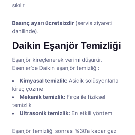
sıkılır
Basınç ayarı ücretsizdir
(servis ziyareti
dahilinde).
Daikin Eşanjör Temizliği
Eşanjör kireçlenerek verimi düşürür.
Esenler’de Daikin eşanjör temizliği:
Kimyasal temizlik:
Asidik solüsyonlarla
kireç çözme
Mekanik temizlik:
Fırça ile fiziksel
temizlik
Ultrasonik temizlik:
En etkili yöntem
Eşanjör temizliği sonrası %30’a kadar gaz