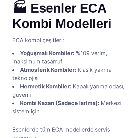
🏭 Esenler ECA
Kombi Modelleri
ECA kombi çeşitleri:
Yoğuşmalı Kombiler:
%109 verim,
maksimum tasarruf
Atmosferik Kombiler:
Klasik yakma
teknolojisi
Hermetik Kombiler:
Kapalı yanma odası,
güvenli
Kombi Kazan (Sadece Isıtma):
Merkezi
sistem için
Esenler’de tüm ECA modellerde servis
veriyoruz.