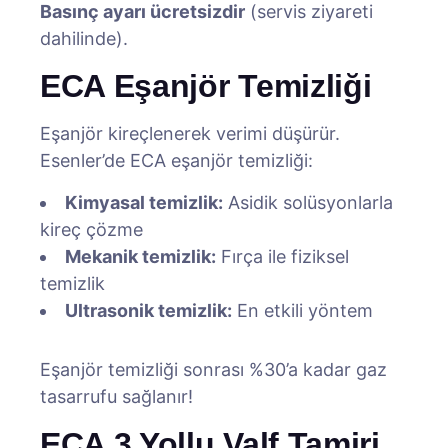
Basınç ayarı ücretsizdir
(servis ziyareti
dahilinde).
ECA Eşanjör Temizliği
Eşanjör kireçlenerek verimi düşürür.
Esenler’de ECA eşanjör temizliği:
Kimyasal temizlik:
Asidik solüsyonlarla
kireç çözme
Mekanik temizlik:
Fırça ile fiziksel
temizlik
Ultrasonik temizlik:
En etkili yöntem
Eşanjör temizliği sonrası %30’a kadar gaz
tasarrufu sağlanır!
ECA 3 Yollu Valf Tamiri