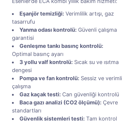
Esenler’de ECA kombi yıllık bakım hizmeti:
Eşanjör temizliği:
Verimlilik artışı, gaz
tasarrufu
Yanma odası kontrolü:
Güvenli çalışma
garantisi
Genleşme tankı basınç kontrolü:
Optimal basınç ayarı
3 yollu valf kontrolü:
Sıcak su ve ısıtma
dengesi
Pompa ve fan kontrolü:
Sessiz ve verimli
çalışma
Gaz kaçak testi:
Can güvenliği kontrolü
Baca gazı analizi (CO2 ölçümü):
Çevre
standartları
Güvenlik sistemleri testi:
Tam kontrol