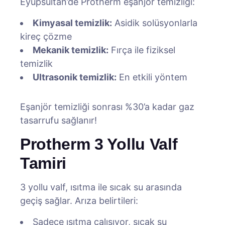
Eyüpsultan’de Protherm eşanjör temizliği:
Kimyasal temizlik:
Asidik solüsyonlarla
kireç çözme
Mekanik temizlik:
Fırça ile fiziksel
temizlik
Ultrasonik temizlik:
En etkili yöntem
Eşanjör temizliği sonrası %30’a kadar gaz
tasarrufu sağlanır!
Protherm 3 Yollu Valf
Tamiri
3 yollu valf, ısıtma ile sıcak su arasında
geçiş sağlar. Arıza belirtileri:
Sadece ısıtma çalışıyor, sıcak su