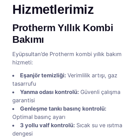
Hizmetlerimiz
Protherm Yıllık Kombi
Bakımı
Eyüpsultan’de Protherm kombi yıllık bakım
hizmeti:
Eşanjör temizliği:
Verimlilik artışı, gaz
tasarrufu
Yanma odası kontrolü:
Güvenli çalışma
garantisi
Genleşme tankı basınç kontrolü:
Optimal basınç ayarı
3 yollu valf kontrolü:
Sıcak su ve ısıtma
dengesi