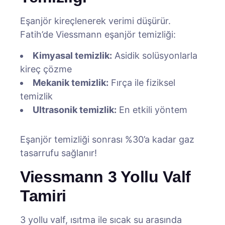
Eşanjör kireçlenerek verimi düşürür.
Fatih’de Viessmann eşanjör temizliği:
Kimyasal temizlik:
Asidik solüsyonlarla
kireç çözme
Mekanik temizlik:
Fırça ile fiziksel
temizlik
Ultrasonik temizlik:
En etkili yöntem
Eşanjör temizliği sonrası %30’a kadar gaz
tasarrufu sağlanır!
Viessmann 3 Yollu Valf
Tamiri
3 yollu valf, ısıtma ile sıcak su arasında