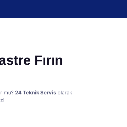
stre Fırın
yor mu?
24 Teknik Servis
olarak
z!