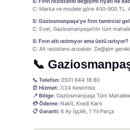
S: Fırın rezistansı değişimi fiyatı ne ka
C: Marka ve modele göre 400-900 TL. Alt
S: Gaziosmanpaşa’ye fırın tamircisi g
C: Evet, Gaziosmanpaşa’nin tüm mahalle
S: Fırın altı ısıtmıyor ama üstü ısıtıyor?
C: Alt rezistans arızalıdır. Değişim gere
📞 Gaziosmanpaşa 
📞 Telefon:
0501 644 18 80
⏰ Hizmet:
7/24 Kesintisiz
📍 Bölge:
Gaziosmanpaşa Tüm Mahallel
💳 Ödeme:
Nakit, Kredi Kartı
📋 Garanti:
6 Ay İşçilik, 1 Yıl Parça