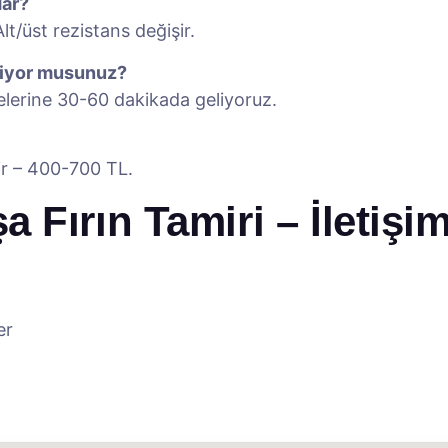
dar?
/üst rezistans değişir.
eliyor musunuz?
lerine 30-60 dakikada geliyoruz.
kir – 400-700 TL.
Fırın Tamiri – İletişi
er