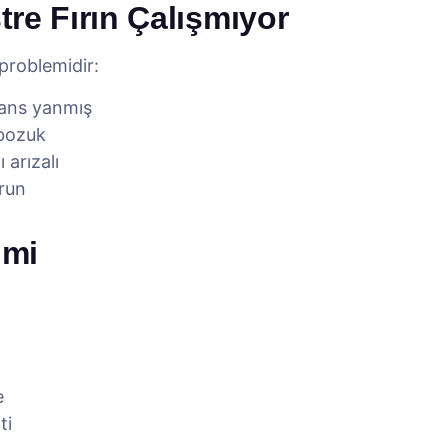
tre Fırın Çalışmıyor
 problemidir:
tans yanmış
 bozuk
arızalı
run
imi
e
ti