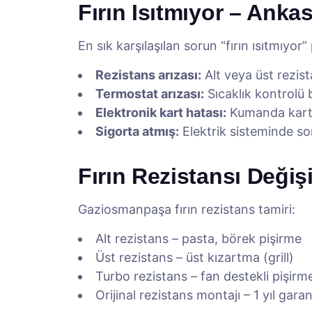
Fırın Isıtmıyor – Ankas
En sık karşılaşılan sorun “fırın ısıtmıyor”
Rezistans arızası:
Alt veya üst rezis
Termostat arızası:
Sıcaklık kontrolü
Elektronik kart hatası:
Kumanda kartı 
Sigorta atmış:
Elektrik sisteminde so
Fırın Rezistansı Değiş
Gaziosmanpaşa fırın rezistans tamiri:
Alt rezistans – pasta, börek pişirme
Üst rezistans – üst kızartma (grill)
Turbo rezistans – fan destekli pişirm
Orijinal rezistans montajı – 1 yıl garan