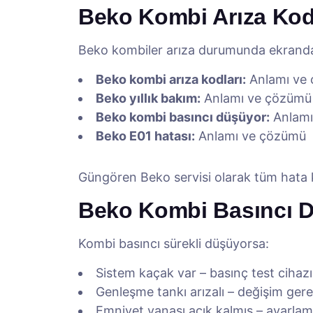
Beko Kombi Arıza Kodl
Beko kombiler arıza durumunda ekranda 
Beko kombi arıza kodları:
Anlamı ve
Beko yıllık bakım:
Anlamı ve çözümü
Beko kombi basıncı düşüyor:
Anlamı
Beko E01 hatası:
Anlamı ve çözümü
Güngören Beko servisi olarak tüm hata 
Beko Kombi Basıncı D
Kombi basıncı sürekli düşüyorsa:
Sistem kaçak var – basınç test cihazı 
Genleşme tankı arızalı – değişim gere
Emniyet vanası açık kalmış – ayarlama