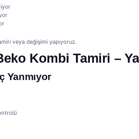
miyor
yor
or
amiri veya değişimi yapıyoruz.
eko Kombi Tamiri – Yay
iç Yanmıyor
ontrolü