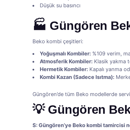
Düşük su basıncı
🏭 Güngören Bek
Beko kombi çeşitleri:
Yoğuşmalı Kombiler:
%109 verim, ma
Atmosferik Kombiler:
Klasik yakma te
Hermetik Kombiler:
Kapalı yanma oda
Kombi Kazan (Sadece Isıtma):
Merkez
Güngören’de tüm Beko modellerde servi
💡 Güngören Bek
S: Güngören’ye Beko kombi tamircisi n