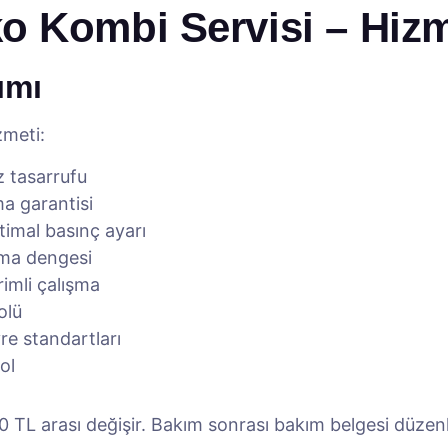
 Kombi Servisi – Hizm
ımı
zmeti:
az tasarrufu
a garantisi
imal basınç ayarı
tma dengesi
imli çalışma
olü
e standartları
ol
TL arası değişir. Bakım sonrası bakım belgesi düzenl