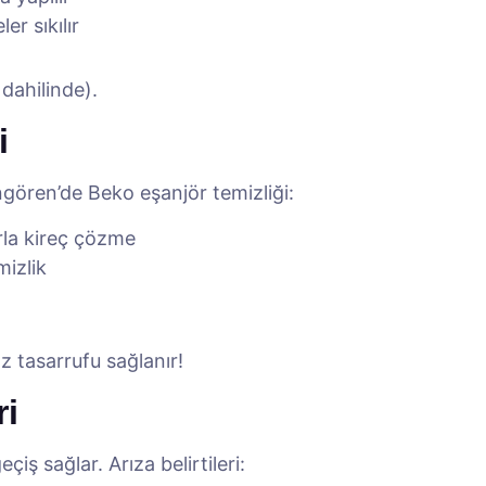
er sıkılır
 dahilinde).
i
ngören’de Beko eşanjör temizliği:
rla kireç çözme
mizlik
z tasarrufu sağlanır!
ri
eçiş sağlar. Arıza belirtileri: