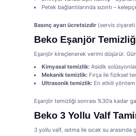
Petek bağlantılarında sızıntı – kelepçel
Basınç ayarı ücretsizdir
(servis ziyareti
Beko Eşanjör Temizliğ
Eşanjör kireçlenerek verimi düşürür. Gü
Kimyasal temizlik:
Asidik solüsyonla
Mekanik temizlik:
Fırça ile fiziksel te
Ultrasonik temizlik:
En etkili yöntem
Eşanjör temizliği sonrası %30’a kadar ga
Beko 3 Yollu Valf Tami
3 yollu valf, ısıtma ile sıcak su arasında g