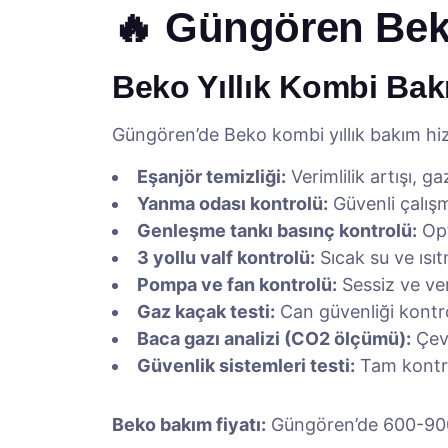
🔥 Güngören Beko
Beko Yıllık Kombi Bak
Güngören’de Beko kombi yıllık bakım hi
Eşanjör temizliği:
Verimlilik artışı, g
Yanma odası kontrolü:
Güvenli çalışm
Genleşme tankı basınç kontrolü:
Opt
3 yollu valf kontrolü:
Sıcak su ve ısı
Pompa ve fan kontrolü:
Sessiz ve ver
Gaz kaçak testi:
Can güvenliği kontr
Baca gazı analizi (CO2 ölçümü):
Çevr
Güvenlik sistemleri testi:
Tam kontr
Beko bakım fiyatı:
Güngören’de 600-900 