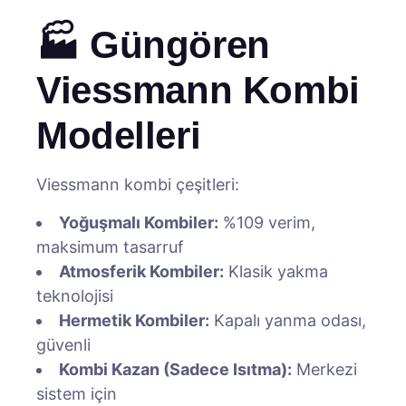
🏭 Güngören
Viessmann Kombi
Modelleri
Viessmann kombi çeşitleri:
Yoğuşmalı Kombiler:
%109 verim,
maksimum tasarruf
Atmosferik Kombiler:
Klasik yakma
teknolojisi
Hermetik Kombiler:
Kapalı yanma odası,
güvenli
Kombi Kazan (Sadece Isıtma):
Merkezi
sistem için