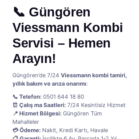
📞 Güngören
Viessmann Kombi
Servisi – Hemen
Arayın!
Güngören’de 7/24
Viessmann kombi tamiri,
yıllık bakım ve arıza onarımı
:
📞 Telefon:
0501 644 18 80
⏰ Çalış ma Saatleri:
7/24 Kesintisiz Hizmet
📍 Hizmet Bölgesi:
Güngören Tüm
Mahalleler
💳 Ödeme:
Nakit, Kredi Kartı, Havale
📋 Garanti:
İşçilikte 6 Ay, Parçada 1-2 Yıl