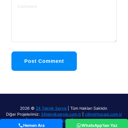
Post Comment
2026 ©
24 Teknik Servis
| Tüm Hakları Saklıdır.
Diğer Projelerimiz:
24teknikservis.com.tr
|
cilingirhocasi.com.tr
|
aydinefelercilingir.com
|
airmach.com.tr
Hemen Ara
WhatsApp'tan Yaz