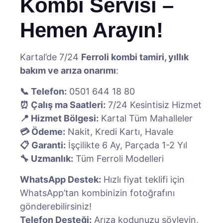
Kombi Servisi –
Hemen Arayın!
Kartal’de 7/24
Ferroli kombi tamiri, yıllık
bakım ve arıza onarımı
:
📞 Telefon:
0501 644 18 80
⏰ Çalış ma Saatleri:
7/24 Kesintisiz Hizmet
📍 Hizmet Bölgesi:
Kartal Tüm Mahalleler
💳 Ödeme:
Nakit, Kredi Kartı, Havale
📋 Garanti:
İşçilikte 6 Ay, Parçada 1-2 Yıl
🔧 Uzmanlık:
Tüm Ferroli Modelleri
WhatsApp Destek:
Hızlı fiyat teklifi için
WhatsApp’tan kombinizin fotoğrafını
gönderebilirsiniz!
Telefon Desteği:
Arıza kodunuzu söyleyin,