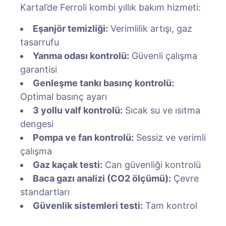
Kartal’de Ferroli kombi yıllık bakım hizmeti:
Eşanjör temizliği:
Verimlilik artışı, gaz
tasarrufu
Yanma odası kontrolü:
Güvenli çalışma
garantisi
Genleşme tankı basınç kontrolü:
Optimal basınç ayarı
3 yollu valf kontrolü:
Sıcak su ve ısıtma
dengesi
Pompa ve fan kontrolü:
Sessiz ve verimli
çalışma
Gaz kaçak testi:
Can güvenliği kontrolü
Baca gazı analizi (CO2 ölçümü):
Çevre
standartları
Güvenlik sistemleri testi:
Tam kontrol