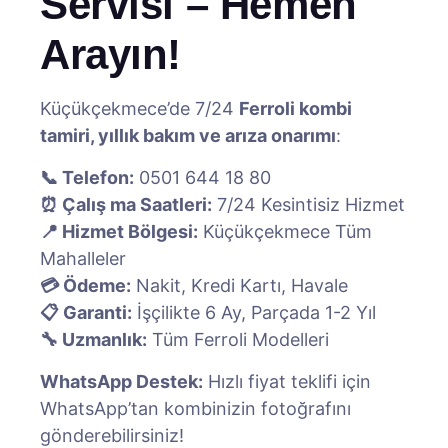
Servisi – Hemen
Arayın!
Küçükçekmece’de 7/24
Ferroli kombi
tamiri, yıllık bakım ve arıza onarımı
:
📞 Telefon:
0501 644 18 80
⏰ Çalış ma Saatleri:
7/24 Kesintisiz Hizmet
📍 Hizmet Bölgesi:
Küçükçekmece Tüm
Mahalleler
💳 Ödeme:
Nakit, Kredi Kartı, Havale
📋 Garanti:
İşçilikte 6 Ay, Parçada 1-2 Yıl
🔧 Uzmanlık:
Tüm Ferroli Modelleri
WhatsApp Destek:
Hızlı fiyat teklifi için
WhatsApp’tan kombinizin fotoğrafını
gönderebilirsiniz!