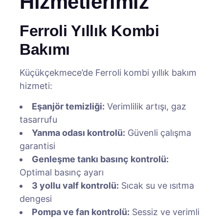
Hizmetlerimiz
Ferroli Yıllık Kombi
Bakımı
Küçükçekmece’de Ferroli kombi yıllık bakım
hizmeti:
Eşanjör temizliği:
Verimlilik artışı, gaz
tasarrufu
Yanma odası kontrolü:
Güvenli çalışma
garantisi
Genleşme tankı basınç kontrolü:
Optimal basınç ayarı
3 yollu valf kontrolü:
Sıcak su ve ısıtma
dengesi
Pompa ve fan kontrolü:
Sessiz ve verimli