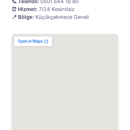
📞 Telefon:
0501 644 18 80
⏰ Hizmet:
7/24 Kesintisiz
📍 Bölge:
Küçükçekmece Geneli