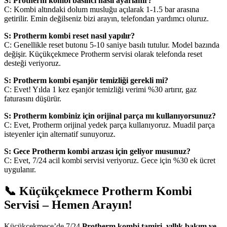
S: Protherm kombi basıncı nasıl ayarlanır?
C: Kombi altındaki dolum musluğu açılarak 1-1.5 bar arasına
getirilir. Emin değilseniz bizi arayın, telefondan yardımcı oluruz.
S: Protherm kombi reset nasıl yapılır?
C: Genellikle reset butonu 5-10 saniye basılı tutulur. Model bazında
değişir. Küçükçekmece Protherm servisi olarak telefonda reset
desteği veriyoruz.
S: Protherm kombi eşanjör temizliği gerekli mi?
C: Evet! Yılda 1 kez eşanjör temizliği verimi %30 artırır, gaz
faturasını düşürür.
S: Protherm kombiniz için orijinal parça mı kullanıyorsunuz?
C: Evet, Protherm orijinal yedek parça kullanıyoruz. Muadil parça
isteyenler için alternatif sunuyoruz.
S: Gece Protherm kombi arızası için geliyor musunuz?
C: Evet, 7/24 acil kombi servisi veriyoruz. Gece için %30 ek ücret
uygulanır.
📞 Küçükçekmece Protherm Kombi
Servisi – Hemen Arayın!
Küçükçekmece’de 7/24
Protherm kombi tamiri, yıllık bakım ve