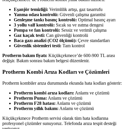
Eşanjör temizliği:
Verimlilik artışı, gaz tasarrufu
Yanma odası kontrolü:
Güvenli çalışma garantisi
Genleşme tankı basınç kontrolü:
Optimal basınç ayarı
3 yollu valf kontrolü:
Sıcak su ve ısıtma dengesi
Pompa ve fan kontrolü:
Sessiz ve verimli çalışma
Gaz kaçak testi:
Can güvenliği kontrolü
Baca gazı analizi (CO2 ölçümü):
Çevre standartları
Güvenlik sistemleri testi:
Tam kontrol
Protherm bakım fiyatı:
Küçükçekmece’de 600-900 TL arası
değişir. Bakım sonrası bakım belgesi düzenlenir.
Protherm Kombi Arıza Kodları ve Çözümleri
Protherm kombiler arıza durumunda ekranda hata kodları gösterir:
Protherm kombi arıza kodları:
Anlamı ve çözümü
Protherm Puma:
Anlamı ve çözümü
Protherm F28 hatası:
Anlamı ve çözümü
Protherm yıllık bakım:
Anlamı ve çözümü
Küçükçekmece Protherm servisi olarak tüm hata kodlarına
profesyonel çözümler sunuyoruz. Telefonda arıza tespit desteği
veriyoruz.