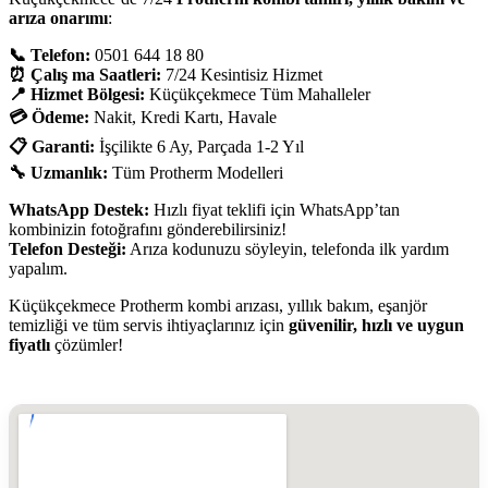
arıza onarımı
:
📞 Telefon:
0501 644 18 80
⏰ Çalış ma Saatleri:
7/24 Kesintisiz Hizmet
📍 Hizmet Bölgesi:
Küçükçekmece Tüm Mahalleler
💳 Ödeme:
Nakit, Kredi Kartı, Havale
📋 Garanti:
İşçilikte 6 Ay, Parçada 1-2 Yıl
🔧 Uzmanlık:
Tüm Protherm Modelleri
WhatsApp Destek:
Hızlı fiyat teklifi için WhatsApp’tan
kombinizin fotoğrafını gönderebilirsiniz!
Telefon Desteği:
Arıza kodunuzu söyleyin, telefonda ilk yardım
yapalım.
Küçükçekmece Protherm kombi arızası, yıllık bakım, eşanjör
temizliği ve tüm servis ihtiyaçlarınız için
güvenilir, hızlı ve uygun
fiyatlı
çözümler!