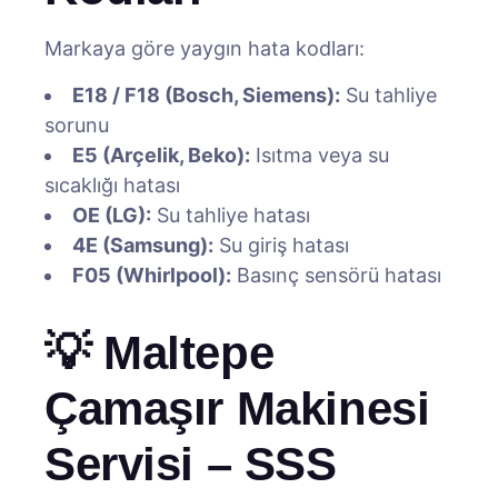
Markaya göre yaygın hata kodları:
E18 / F18 (Bosch, Siemens):
Su tahliye
sorunu
E5 (Arçelik, Beko):
Isıtma veya su
sıcaklığı hatası
OE (LG):
Su tahliye hatası
4E (Samsung):
Su giriş hatası
F05 (Whirlpool):
Basınç sensörü hatası
💡 Maltepe
Çamaşır Makinesi
Servisi – SSS