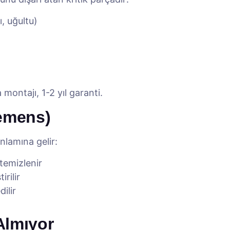
, uğultu)
montajı, 1-2 yıl garanti.
iemens)
nlamına gelir:
 temizlenir
rilir
ilir
Almıyor