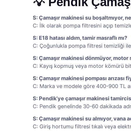
💡 Pendik Çamaşı
S: Çamaşır makinesi su boşaltmıyor, n
C: İlk olarak pompa filtresini açıp temiz
S: E18 hatası aldım, tamir masraflı mı?
C: Çoğunlukla pompa filtresi temizliği 
S: Çamaşır makinesi dönmüyor, motor se
C: Kayış kopmuş veya motor kömürü bitmi
S: Çamaşır makinesi pompası arızası fi
C: Marka ve modele göre 400-900 TL ara
S: Pendik’ye çamaşır makinesi tamircis
C: Pendik genelinde 30-60 dakikada adre
S: Çamaşır makinesi su almıyor, vana a
C: Giriş hortumu filtresi tıkalı veya elekt