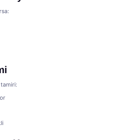
rsa:
mi
tamiri:
or
li