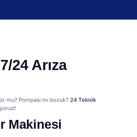
7/24 Arıza
yor mu? Pompası mı bozuk?
24 Teknik
yoruz!
ır Makinesi