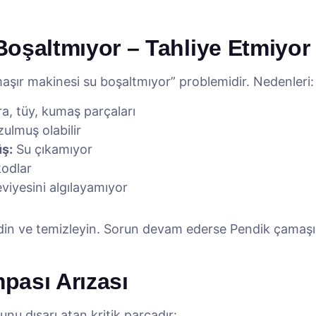
oşaltmıyor – Tahliye Etmiyor
aşır makinesi su boşaltmıyor” problemidir. Nedenleri:
, tüy, kumaş parçaları
ulmuş olabilir
üş:
Su çıkamıyor
kodlar
viyesini algılayamıyor
din ve temizleyin. Sorun devam ederse Pendik çamaşır
pası Arızası
u dışarı atan kritik parçadır: