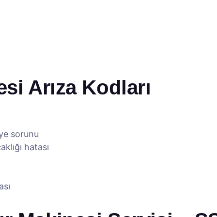
si Arıza Kodları
iye sorunu
aklığı hatası
ası