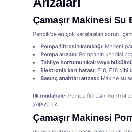
Arızaları
Çamaşır Makinesi Su B
Pendik’de en çok karşılaşılan sorun “çam
Pompa filtresi tıkanıklığı:
Madeni para
Pompa arızası:
Pompanın kendisi boz
Tahliye hortumu tıkalı veya bükülm
Elektronik kart hatası:
E18, F18 gibi 
Basınç anahtarı arızası:
Makine su se
İlk müdahale:
Pompa filtresini kontrol e
yapıyoruz.
Çamaşır Makinesi Pom
Pompa motoru çamaşır makinesinin suyun