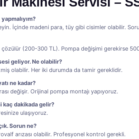
r Makinesi Servisi – S
e yapmalıyım?
leyin. İçinde madeni para, tüy gibi cisimler olabilir.
ile çözülür (200-300 TL). Pompa değişimi gerekirse 50
si geliyor. Ne olabilir?
ş olabilir. Her iki durumda da tamir gereklidir.
yatı ne kadar?
sı değişir. Orijinal pompa montajı yapıyoruz.
i kaç dakikada gelir?
sinize ulaşıyoruz.
çık. Sorun ne?
rovalf arızası olabilir. Profesyonel kontrol gerekli.