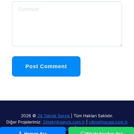
Post Comment
2026 ©
24 Teknik Servis
| Tüm Hakları Saklıdır.
Diğer Projelerimiz:
24teknikservis.com.tr
|
cilingirhocasi.com.tr
|
aydinefelercilingir.com
|
airmach.com.tr
Hemen Ara
WhatsApp'tan Yaz