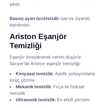
sıkılır
Basınç ayarı ücretsizdir
(servis ziyareti
dahilinde).
Ariston Eşanjör
Temizliği
Eşanjör kireçlenerek verimi düşürür.
Sarıyer’de Ariston eşanjör temizliği:
Kimyasal temizlik:
Asidik solüsyonlarla
kireç çözme
Mekanik temizlik:
Fırça ile fiziksel
temizlik
Ultrasonik temizlik:
En etkili yöntem