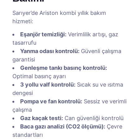
Sarıyer’de Ariston kombi yıllık bakım
hizmeti:
Eşanjör temizliği:
Verimlilik artışı, gaz
tasarrufu
Yanma odası kontrolü:
Güvenli çalışma
garantisi
Genleşme tankı basınç kontrolü:
Optimal basınç ayarı
3 yollu valf kontrolü:
Sıcak su ve ısıtma
dengesi
Pompa ve fan kontrolü:
Sessiz ve verimli
çalışma
Gaz kaçak testi:
Can güvenliği kontrolü
Baca gazı analizi (CO2 ölçümü):
Çevre
standartları