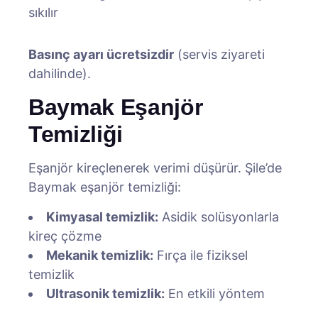
sıkılır
Basınç ayarı ücretsizdir
(servis ziyareti
dahilinde).
Baymak Eşanjör
Temizliği
Eşanjör kireçlenerek verimi düşürür. Şile’de
Baymak eşanjör temizliği:
Kimyasal temizlik:
Asidik solüsyonlarla
kireç çözme
Mekanik temizlik:
Fırça ile fiziksel
temizlik
Ultrasonik temizlik:
En etkili yöntem