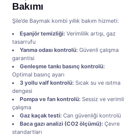
Bakımı
Şile’de Baymak kombi yıllık bakım hizmeti:
Eşanjör temizliği:
Verimlilik artışı, gaz
tasarrufu
Yanma odası kontrolü:
Güvenli çalışma
garantisi
Genleşme tankı basınç kontrolü:
Optimal basınç ayarı
3 yollu valf kontrolü:
Sıcak su ve ısıtma
dengesi
Pompa ve fan kontrolü:
Sessiz ve verimli
çalışma
Gaz kaçak testi:
Can güvenliği kontrolü
Baca gazı analizi (CO2 ölçümü):
Çevre
standartları