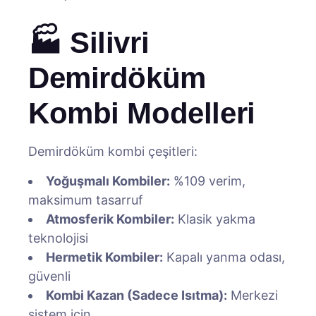
🏭 Silivri
Demirdöküm
Kombi Modelleri
Demirdöküm kombi çeşitleri:
Yoğuşmalı Kombiler:
%109 verim,
maksimum tasarruf
Atmosferik Kombiler:
Klasik yakma
teknolojisi
Hermetik Kombiler:
Kapalı yanma odası,
güvenli
Kombi Kazan (Sadece Isıtma):
Merkezi
sistem için