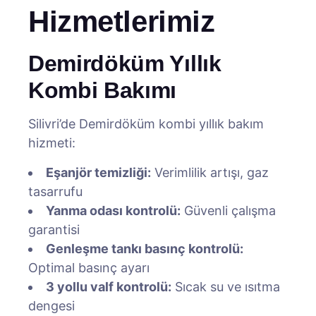
Hizmetlerimiz
Demirdöküm Yıllık
Kombi Bakımı
Silivri’de Demirdöküm kombi yıllık bakım
hizmeti:
Eşanjör temizliği:
Verimlilik artışı, gaz
tasarrufu
Yanma odası kontrolü:
Güvenli çalışma
garantisi
Genleşme tankı basınç kontrolü:
Optimal basınç ayarı
3 yollu valf kontrolü:
Sıcak su ve ısıtma
dengesi