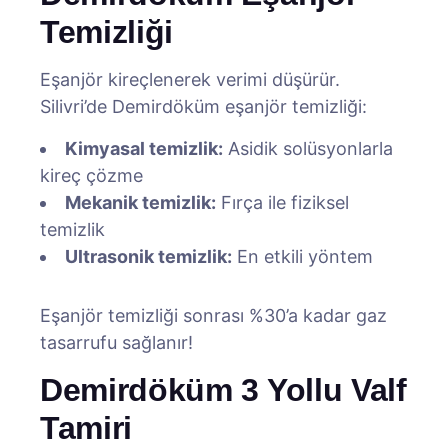
Temizliği
Eşanjör kireçlenerek verimi düşürür.
Silivri’de Demirdöküm eşanjör temizliği:
Kimyasal temizlik:
Asidik solüsyonlarla
kireç çözme
Mekanik temizlik:
Fırça ile fiziksel
temizlik
Ultrasonik temizlik:
En etkili yöntem
Eşanjör temizliği sonrası %30’a kadar gaz
tasarrufu sağlanır!
Demirdöküm 3 Yollu Valf
Tamiri