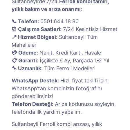
Sultanbeyli’de 7/24
Ferroli kombi tamiri,
yıllık bakım ve arıza onarımı
:
📞 Telefon:
0501 644 18 80
⏰ Çalış ma Saatleri:
7/24 Kesintisiz Hizmet
📍 Hizmet Bölgesi:
Sultanbeyli Tüm
Mahalleler
💳 Ödeme:
Nakit, Kredi Kartı, Havale
📋 Garanti:
İşçilikte 6 Ay, Parçada 1-2 Yıl
🔧 Uzmanlık:
Tüm Ferroli Modelleri
WhatsApp Destek:
Hızlı fiyat teklifi için
WhatsApp’tan kombinizin fotoğrafını
gönderebilirsiniz!
Telefon Desteği:
Arıza kodunuzu söyleyin,
telefonda ilk yardım yapalım.
Sultanbeyli Ferroli kombi arızası, yıllık