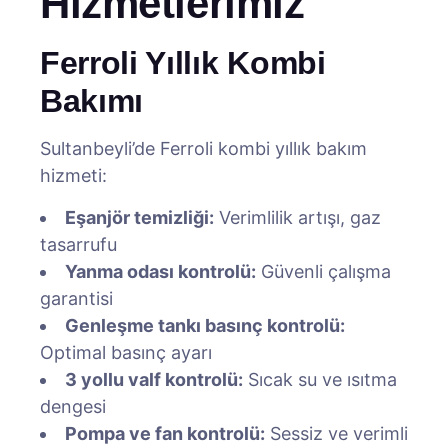
Hizmetlerimiz
Ferroli Yıllık Kombi
Bakımı
Sultanbeyli’de Ferroli kombi yıllık bakım
hizmeti:
Eşanjör temizliği:
Verimlilik artışı, gaz
tasarrufu
Yanma odası kontrolü:
Güvenli çalışma
garantisi
Genleşme tankı basınç kontrolü:
Optimal basınç ayarı
3 yollu valf kontrolü:
Sıcak su ve ısıtma
dengesi
Pompa ve fan kontrolü:
Sessiz ve verimli