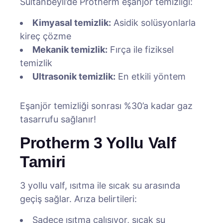
Sultanbeyli’de Protherm eşanjör temizliği:
Kimyasal temizlik:
Asidik solüsyonlarla
kireç çözme
Mekanik temizlik:
Fırça ile fiziksel
temizlik
Ultrasonik temizlik:
En etkili yöntem
Eşanjör temizliği sonrası %30’a kadar gaz
tasarrufu sağlanır!
Protherm 3 Yollu Valf
Tamiri
3 yollu valf, ısıtma ile sıcak su arasında
geçiş sağlar. Arıza belirtileri:
Sadece ısıtma çalışıyor, sıcak su